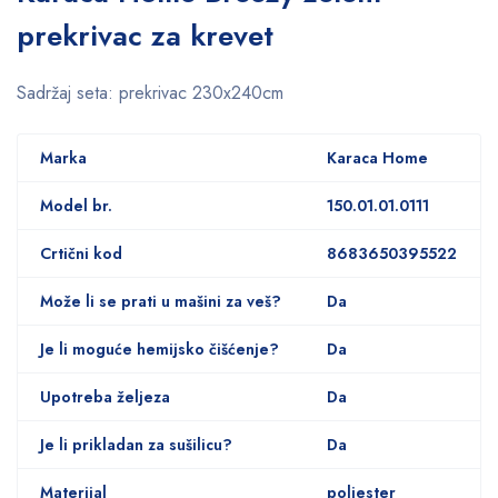
prekrivac za krevet
Sadržaj seta: prekrivac 230x240cm
Marka
Karaca Home
Model br.
150.01.01.0111
Crtični kod
8683650395522
Može li se prati u mašini za veš?
Da
Je li moguće hemijsko čišćenje?
Da
Upotreba željeza
Da
Je li prikladan za sušilicu?
Da
Materijal
poliester