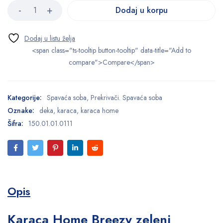
Dodaj u korpu
<span class="ts-tooltip button-tooltip" data-title="Add to
compare">Compare</span>
Kategorije:
Spavaća soba
,
Prekrivači. Spavaća soba
Oznake:
deka
,
karaca
,
karaca home
Šifra:
150.01.01.0111
Opis
Karaca Home Breezy zeleni