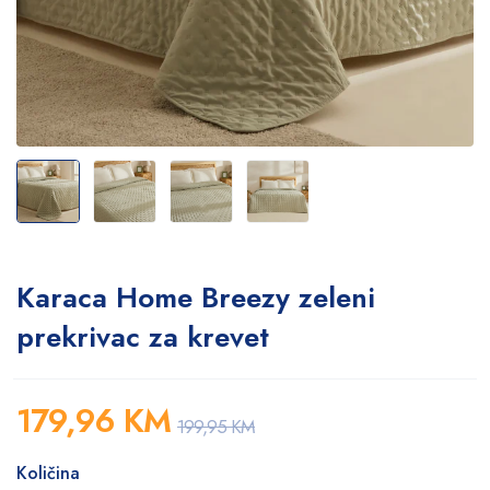
Karaca Home Breezy zeleni
prekrivac za krevet
179,96
KM
199,95
KM
Količina