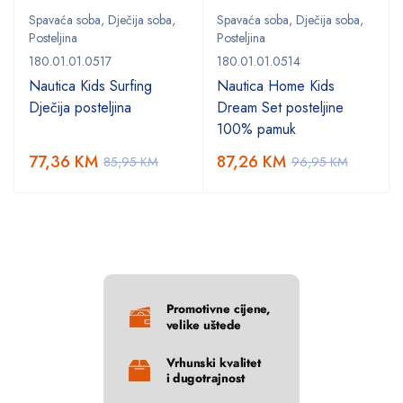
Spavaća soba
,
Dječija soba
,
Spavaća soba
,
Dječija soba
,
Posteljina
Posteljina
180.01.01.0517
180.01.01.0514
Nautica Kids Surfing
Nautica Home Kids
Dječija posteljina
Dream Set posteljine
100% pamuk
77,36
KM
87,26
KM
85,95
KM
96,95
KM