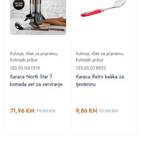
Kuhinja
,
Alati za pripremu
,
Kuhinja
,
Alati za pripremu
,
Kuhinjski pribor
Kuhinjski pribor
153.03.06.1519
153.03.07.8922
Karaca North Star 7
Karaca Retro kašika za
komada set za serviranje
tjesteninu
71,96
KM
9,86
KM
79,95
KM
10,95
KM