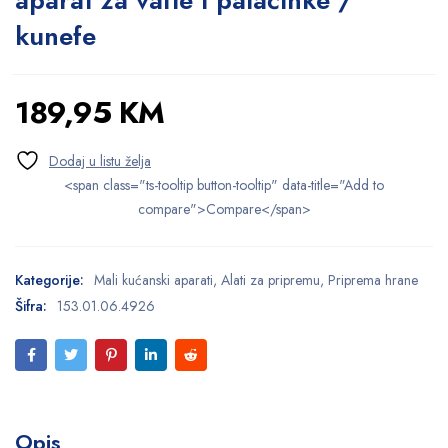
aparat za vafle i palačinke /
kunefe
189,95
KM
<span class="ts-tooltip button-tooltip" data-title="Add to
compare">Compare</span>
Kategorije:
Mali kućanski aparati
,
Alati za pripremu
,
Priprema hrane
Šifra:
153.01.06.4926
Opis