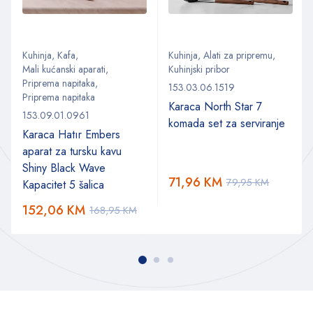
Kuhinja
,
Kafa
,
Kuhinja
,
Alati za pripremu
,
Mali kućanski aparati
,
Kuhinjski pribor
Priprema napitaka
,
153.03.06.1519
Priprema napitaka
Karaca North Star 7
153.09.01.0961
komada set za serviranje
Karaca Hatır Embers
aparat za tursku kavu
Shiny Black Wave
71,96
KM
79,95
KM
Kapacitet 5 šalica
152,06
KM
168,95
KM