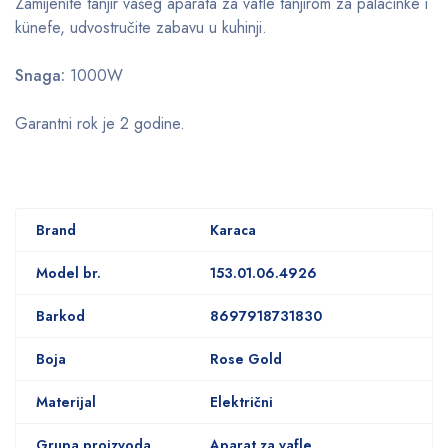
Zamijenite tanjir vašeg aparata za vafle tanjirom za palačinke i
künefe, udvostručite zabavu u kuhinji.
Snaga:
1000W
Garantni rok je 2 godine.
Brand
Karaca
Model br.
153.01.06.4926
Barkod
8697918731830
Boja
Rose Gold
Materijal
Električni
Grupa proizvoda
Aparat za vafle