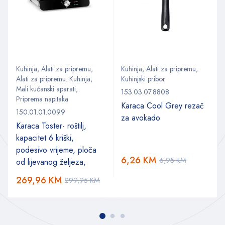
Kuhinja
,
Alati za pripremu
,
Kuhinja
,
Alati za pripremu
,
Alati za pripremu. Kuhinja
,
Kuhinjski pribor
Mali kućanski aparati
,
153.03.07.8808
Priprema napitaka
Karaca Cool Grey rezač
150.01.01.0099
za avokado
Karaca Toster- roštilj,
kapacitet 6 kriški,
podesivo vrijeme, ploča
6,26
KM
6,95
KM
od lijevanog željeza,
269,96
KM
299,95
KM