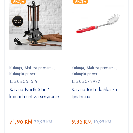
AKCIJA
AKCIJA
Kuhinja
,
Alati za pripremu
,
Kuhinja
,
Alati za pripremu
,
Kuhinjski pribor
Kuhinjski pribor
153.03.06.1519
153.03.07.8922
Karaca North Star 7
Karaca Retro kašika za
komada set za serviranje
tjesteninu
71,96
KM
9,86
KM
79,95
KM
10,95
KM