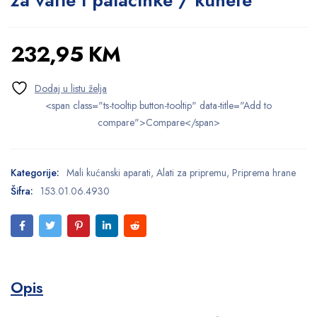
za vafle i palačinke / kunefe
232,95
KM
<span class="ts-tooltip button-tooltip" data-title="Add to
compare">Compare</span>
Kategorije:
Mali kućanski aparati
,
Alati za pripremu
,
Priprema hrane
Šifra:
153.01.06.4930
Opis