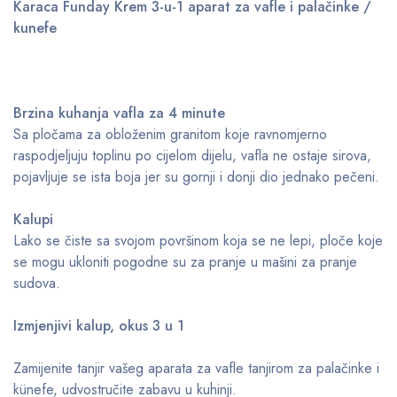
Karaca Funday Krem 3-u-1 aparat za vafle i palačinke /
kunefe
Brzina kuhanja vafla za 4 minute
Sa pločama za obloženim granitom koje ravnomjerno
raspodjeljuju toplinu po cijelom dijelu, vafla ne ostaje sirova,
pojavljuje se ista boja jer su gornji i donji dio jednako pečeni.
Kalupi
Lako se čiste sa svojom površinom koja se ne lepi, ploče koje
se mogu ukloniti pogodne su za pranje u mašini za pranje
sudova.
Izmjenjivi kalup, okus 3 u 1
Zamijenite tanjir vašeg aparata za vafle tanjirom za palačinke i
künefe, udvostručite zabavu u kuhinji.