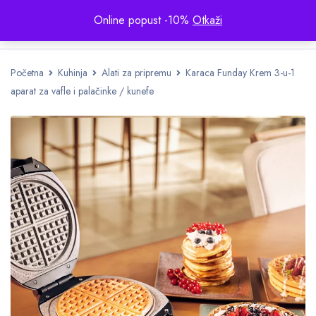
Online popust -10%
Otkaži
Početna
Kuhinja
Alati za pripremu
Karaca Funday Krem 3-u-1
aparat za vafle i palačinke / kunefe