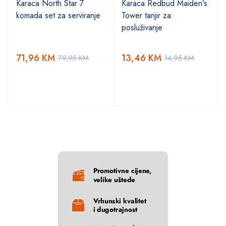
Karaca North Star 7
Karaca Redbud Maiden's
komada set za serviranje
Tower tanjir za
posluživanje
71,96
KM
13,46
KM
79,95
KM
14,95
KM