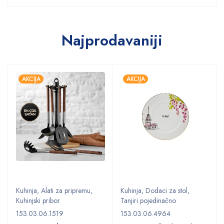
Najprodavaniji
AKCIJA
AKCIJA
Kuhinja
,
Alati za pripremu
,
Kuhinja
,
Dodaci za stol
,
Kuhinjski pribor
Tanjiri pojedinačno
153.03.06.1519
153.03.06.4964
,