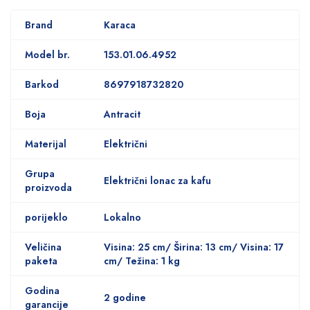
Brand
Karaca
Model br.
153.01.06.4952
Barkod
8697918732820
Boja
Antracit
Materijal
Električni
Grupa
Električni lonac za kafu
proizvoda
porijeklo
Lokalno
Veličina
Visina: 25 cm/ Širina: 13 cm/ Visina: 17
paketa
cm/ Težina: 1 kg
Godina
2 godine
garancije