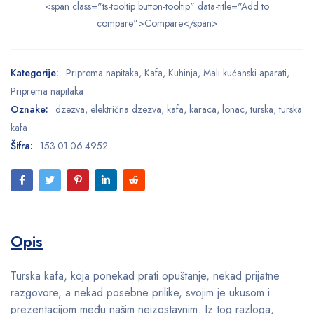
<span class="ts-tooltip button-tooltip" data-title="Add to
compare">Compare</span>
Kategorije:
Priprema napitaka
,
Kafa
,
Kuhinja
,
Mali kućanski aparati
,
Priprema napitaka
Oznake:
dzezva
,
električna dzezva
,
kafa
,
karaca
,
lonac
,
turska
,
turska
kafa
Šifra:
153.01.06.4952
Opis
Turska kafa, koja ponekad prati opuštanje, nekad prijatne
razgovore, a nekad posebne prilike, svojim je ukusom i
prezentacijom među našim neizostavnim. Iz tog razloga,