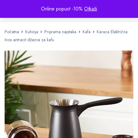
Online popust -10%
Otkaži
Početna
Kuhinja
Priprema napitaka
Kafa
Karaca Električna
Inox antracit džezva za kafu