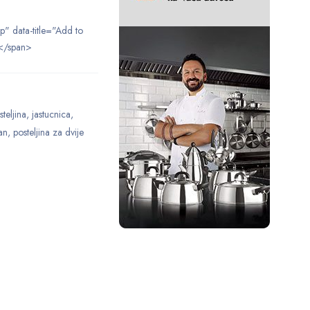
ip" data-title="Add to
</span>
teljina
,
jastucnica
,
an
,
posteljina za dvije