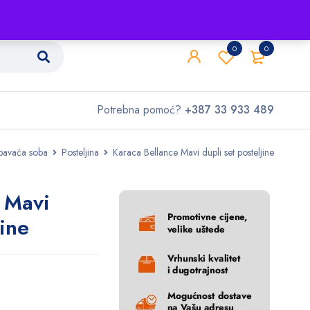
Shop
O nama
Kontakt
0
0
Potrebna pomoć?
+387 33 933 489
pavaća soba
Posteljina
Karaca Bellance Mavi dupli set posteljine
 Mavi
jine