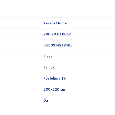
Karaca Home
200.20.01.0052
8680214279588
Plava
Pamuk
Posteljina Tk
200×220 cm
Da