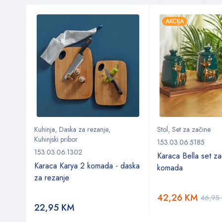
AKCIJA
Kuhinja
,
Daska za rezanje
,
Stol
,
Set za začine
Kuhinjski pribor
153.03.06.5185
153.03.06.1302
Karaca Bella set z
Karaca Karya 2 komada - daska
komada
za rezanje
42,26
KM
46,95
22,95
KM