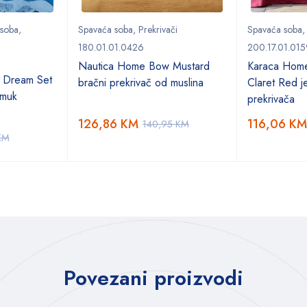
 soba
,
Spavaća soba
,
Prekrivači
Spavaća soba
180.01.01.0426
200.17.01.015
Nautica Home Bow Mustard
Karaca Hom
 Dream Set
bračni prekrivač od muslina
Claret Red je
amuk
prekrivača
126,86
KM
116,06
KM
140,95
KM
KM
Povezani proizvodi