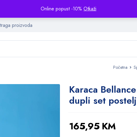
Online popust -10%
Otkaži
Početna
S
Karaca Bellance
dupli set postel
165,95
KM