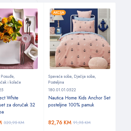
AKCIJA
AKC
,
Posuđe
,
Spavaća soba
,
Dječija soba
,
Tepisi
čak i kolače
Posteljina
Kašmi
25
180.01.01.0522
200
ect White
Nautica Home Kids Anchor Set
 set za doručak 32
posteljine 100% pamuk
527
ba
M
82,76
KM
320,95
KM
91,95
KM