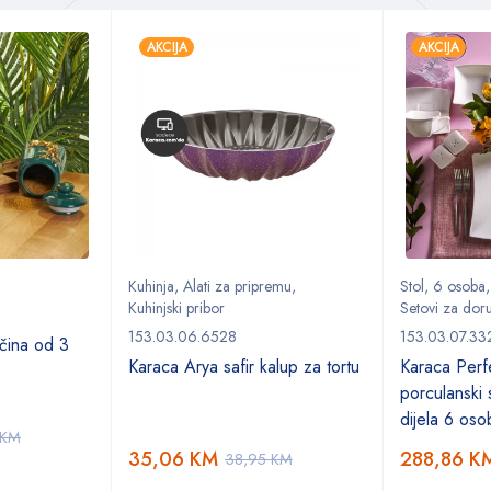
AKCIJA
AKCIJA
Kuhinja
,
Alati za pripremu
,
Stol
,
6 osoba
Kuhinjski pribor
Setovi za doru
153.03.06.6528
153.03.07.33
ačina od 3
Karaca Arya safir kalup za tortu
Karaca Perf
porculanski
dijela 6 oso
KM
35,06
KM
288,86
K
38,95
KM