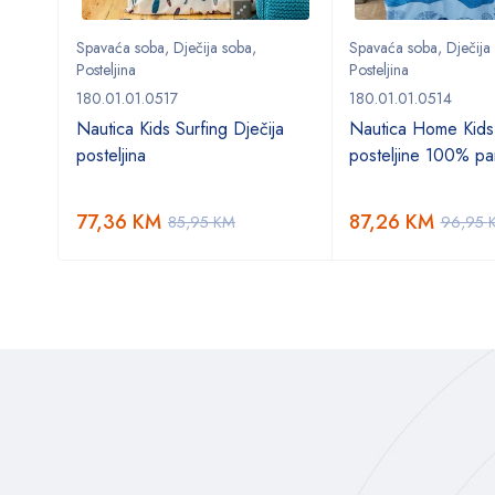
Spavaća soba
,
Dječija soba
,
Spavaća soba
,
Dječija
Posteljina
Posteljina
180.01.01.0517
180.01.01.0514
o
Nautica Kids Surfing Dječija
Nautica Home Kids
posteljina
posteljine 100% p
77,36
KM
87,26
KM
85,95
KM
96,95