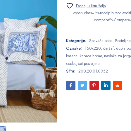
<span class="ts-tooltip button-toolt
compare">Compare
Kategorije:
Spavaća soba
,
Posteljina
Oznake:
160x220
,
čaršaf
,
dupla pos
karaca
,
karaca home
,
navlaka za jorg
osobe
,
set posteljine
Šifra:
200.20.01.0052