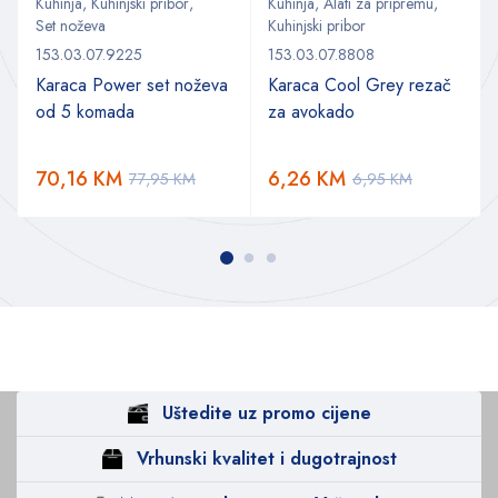
Kuhinja
,
Kuhinjski pribor
,
Kuhinja
,
Alati za pripremu
,
Set noževa
Kuhinjski pribor
153.03.07.9225
153.03.07.8808
Karaca Power set noževa
Karaca Cool Grey rezač
od 5 komada
za avokado
70,16
KM
6,26
KM
77,95
KM
6,95
KM
Uštedite uz promo cijene
Vrhunski kvalitet i dugotrajnost