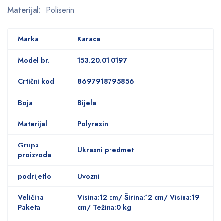
Materijal:
Poliserin
Marka
Karaca
Model br.
153.20.01.0197
Crtični kod
8697918795856
Boja
Bijela
Materijal
Polyresin
Grupa
Ukrasni predmet
proizvoda
podrijetlo
Uvozni
Veličina
Visina:12 cm/ Širina:12 cm/ Visina:19
Paketa
cm/ Težina:0 kg