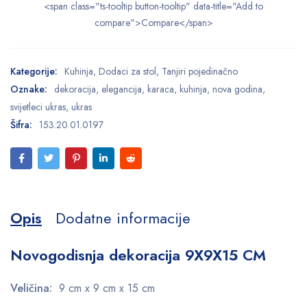
<span class="ts-tooltip button-tooltip" data-title="Add to
compare">Compare</span>
Kategorije:
Kuhinja
,
Dodaci za stol
,
Tanjiri pojedinačno
Oznake:
dekoracija
,
elegancija
,
karaca
,
kuhinja
,
nova godina
,
svijetleci ukras
,
ukras
Šifra:
153.20.01.0197
Opis
Dodatne informacije
Novogodisnja dekoracija 9X9X15 CM
Veličina:
9 cm x 9 cm x 15 cm