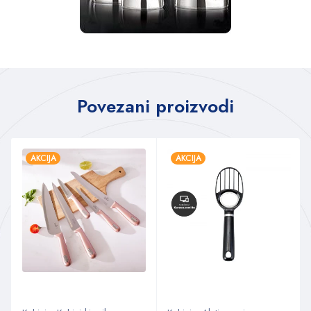
Povezani proizvodi
AKCIJA
AKCIJA