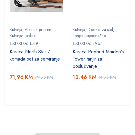
Kuhinja
,
Alati za pripremu
,
Kuhinja
,
Dodaci za stol
,
Kuhinjski pribor
Tanjiri pojedinačno
153.03.06.1519
153.03.06.4964
Karaca North Star 7
Karaca Redbud Maiden's
komada set za serviranje
Tower tanjir za
posluživanje
71,96
KM
13,46
KM
79,95
KM
14,95
KM