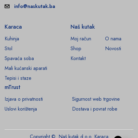
info@naskutak.ba
Karaca
Naš kutak
Kuhinja
Moj račun
O nama
Stol
Shop
Novosti
Spavaća soba
Kontakt
Mali kućanski aparati
Tepisi i staze
mTrust
Izjava o privatnosti
Sigurnost web trgovine
Uslovi korištenja
Dostava i povrat robe
Copyright © Naš kutak d.o.o. Karaca