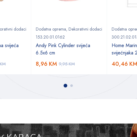
orativni dodaci
Dodatna oprema
,
Dekorativni dodaci
Dodatna opr
153.20.01.0162
300.21.02.01
a svijeća
Andy Pink Cylinder svijeća
Home Marin
6.5x6 cm
svijećnjaka
8,96
KM
40,46
K
KM
9,95
KM