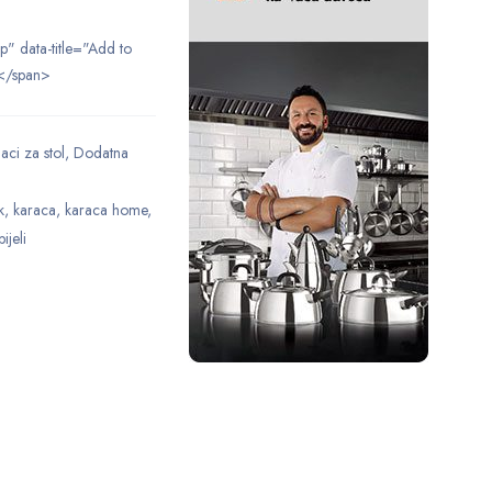
ip" data-title="Add to
</span>
ci za stol
,
Dodatna
k
,
karaca
,
karaca home
,
ijeli