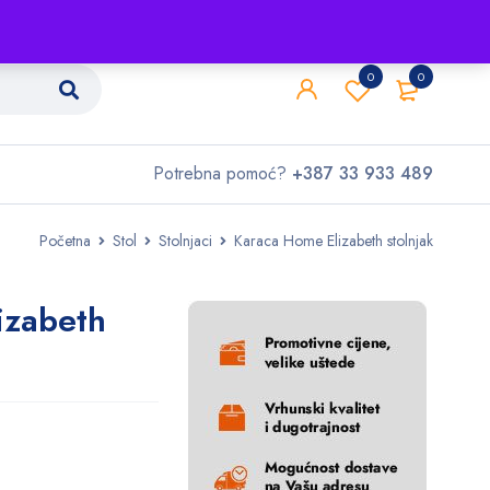
Shop
O nama
Kontakt
0
0
Potrebna pomoć?
+387 33 933 489
Početna
Stol
Stolnjaci
Karaca Home Elizabeth stolnjak
izabeth