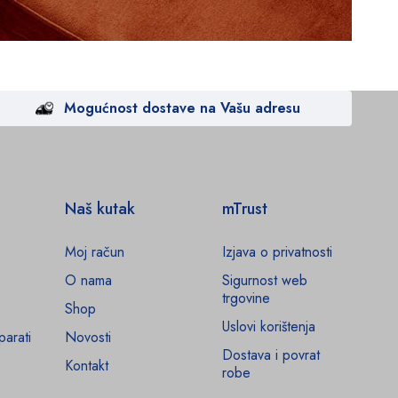
Mogućnost dostave na Vašu adresu
Naš kutak
mTrust
Moj račun
Izjava o privatnosti
O nama
Sigurnost web
trgovine
Shop
Uslovi korištenja
parati
Novosti
Dostava i povrat
Kontakt
robe