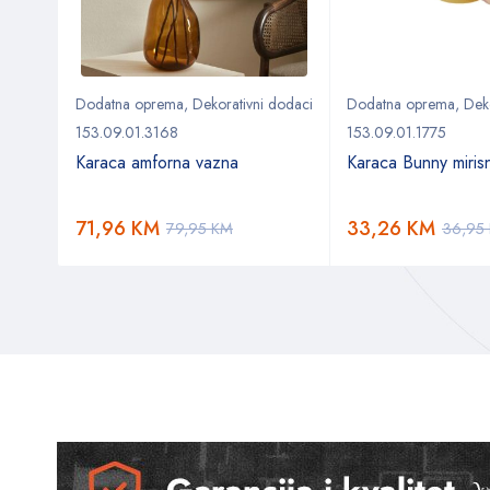
Dodatna oprema
,
Dekorativni dodaci
Dodatna oprema
,
Dek
153.09.01.3168
153.09.01.1775
Karaca amforna vazna
Karaca Bunny mirisn
71,96
KM
33,26
KM
79,95
KM
36,95