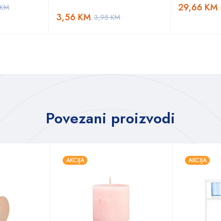
29,66
KM
KM
3,56
KM
3,95
KM
Povezani proizvodi
AKCIJA
AKCIJA