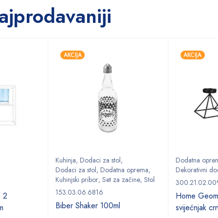
ajprodavaniji
AKCIJA
AKCIJA
Kuhinja
,
Dodaci za stol
,
Dodatna opre
Dodaci za stol
,
Dodatna oprema
,
Dekorativni do
Kuhinjski pribor
,
Set za začine
,
Stol
300.21.02.00
153.03.06.6816
 2
Home Geome
Biber Shaker 100ml
m
svijećnjak c