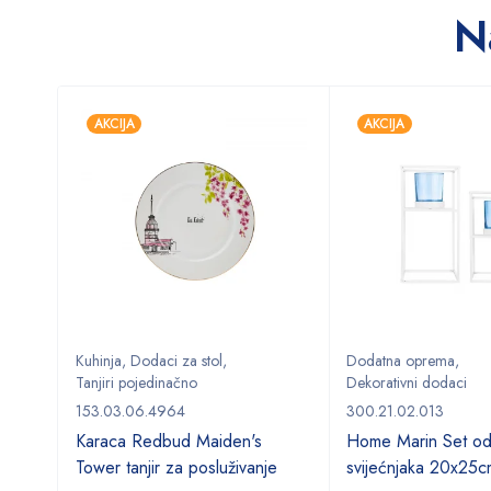
N
AKCIJA
AKCIJA
 stol
,
Kuhinja
,
Dodaci za stol
,
Dodatna oprema
,
Tanjiri pojedinačno
Dekorativni dodaci
153.03.06.4964
300.21.02.013
Nova
Karaca Redbud Maiden's
Home Marin Set od
r
Tower tanjir za posluživanje
svijećnjaka 20x25c