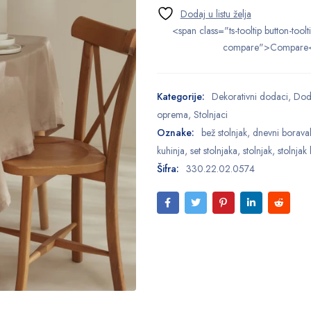
<span class="ts-tooltip button-toolt
compare">Compare
Kategorije:
Dekorativni dodaci
,
Doda
oprema
,
Stolnjaci
Oznake:
bež stolnjak
,
dnevni borava
kuhinja
,
set stolnjaka
,
stolnjak
,
stolnjak b
Šifra:
330.22.02.0574