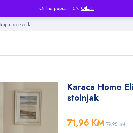
Online popust -10%
Otkaži
Karaca Home El
stolnjak
71,96
KM
79,95
KM