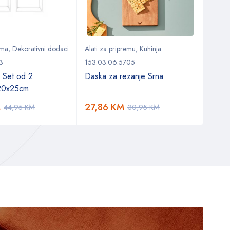
ema
,
Dekorativni dodaci
Alati za pripremu
,
Kuhinja
Doda
3
153.03.06.5705
153.0
 Set od 2
Daska za rezanje Srna
Kara
 20x25cm
nehr
M
27,86
KM
50,
44,95
KM
30,95
KM