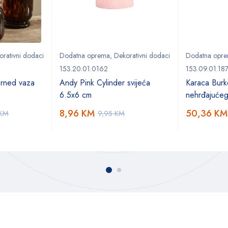
orativni dodaci
Dodatna oprema
,
Dekorativni dodaci
Dodatna opr
153.20.01.0162
153.09.01.18
rned vaza
Andy Pink Cylinder svijeća
Karaca Burk
6.5x6 cm
nehrđajućeg
8,96
KM
50,36
KM
KM
9,95
KM