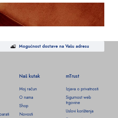
Mogućnost dostave na Vašu adresu
Naš kutak
mTrust
Moj račun
Izjava o privatnosti
O nama
Sigurnost web
trgovine
Shop
Uslovi korištenja
parati
Novosti