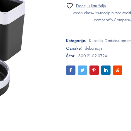
<span class="ts-tooltip button-toolt
compare">Compare
Kategorije:
Kupatilo
,
Dodatna opre
Oznake:
dekoracija
Šifra:
300.21.02.0724