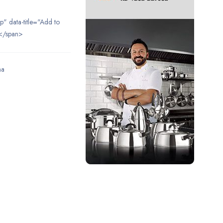
ip" data-title="Add to
</span>
ma