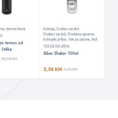
ema
,
termos boce
Kuhinja
,
Dodaci za stol
,
Doda
Dodaci za stol
,
Dodatna oprema
,
75
153.0
Kuhinjski pribor
,
Set za začine
,
Stol
es termos od
Kara
153.03.06.6816
 čelika
nehr
Biber Shaker 100ml
50,
55,95
KM
3,56
KM
3,95
KM