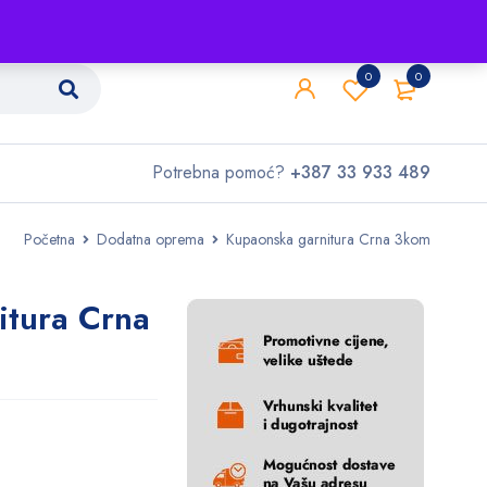
Shop
O nama
Kontakt
0
0
Potrebna pomoć?
+387 33 933 489
Početna
Dodatna oprema
Kupaonska garnitura Crna 3kom
itura Crna