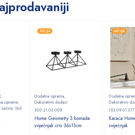
ajprodavaniji
AKCIJA
AKCIJA
l
,
Dodatna oprema
,
Dodatna opre
na oprema
,
Dekorativni dodaci
Dekorativni do
 začine
,
Stol
300.21.02.009
153.09.01.317
Home Geometry 3 komada
Karaca Home
l
svijećnjak crni 36x13cm
svijećnjak