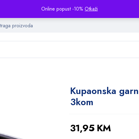
Online popust -10%
Otkaži
Kupaonska garn
3kom
31,95
KM