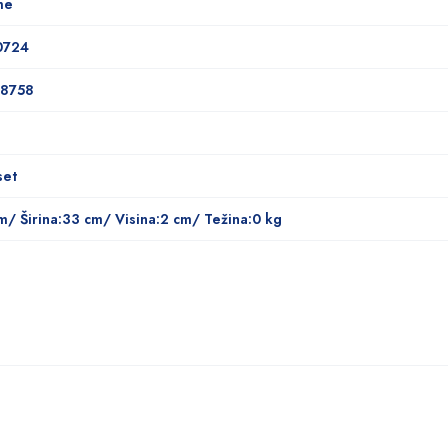
me
0724
8758
set
m/ Širina:33 cm/ Visina:2 cm/ Težina:0 kg