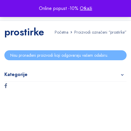
Online popust -10%
Otkaži
prostirke
Početna
Proizvodi označeni “prostirke”
Nisu pronađeni proizvodi koji odgovaraju vašem odabiru.
Kategorije