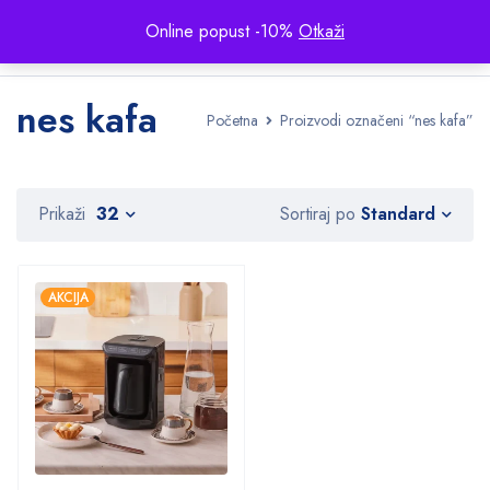
Online popust -10%
Otkaži
nes kafa
Početna
Proizvodi označeni “nes kafa”
Standard
Prikaži
32
Sortiraj po
AKCIJA