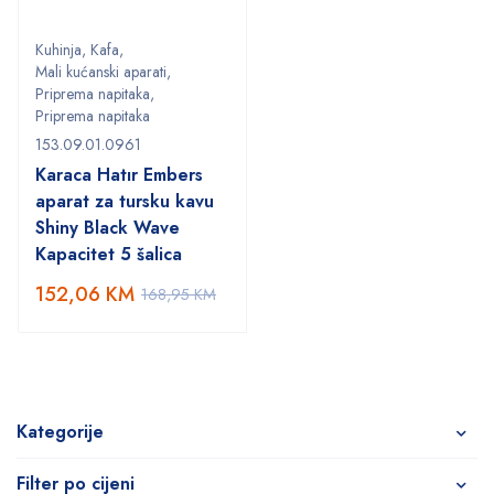
Kuhinja
,
Kafa
,
Mali kućanski aparati
,
Priprema napitaka
,
Priprema napitaka
153.09.01.0961
Karaca Hatır Embers
aparat za tursku kavu
Shiny Black Wave
Kapacitet 5 šalica
152,06
KM
168,95
KM
Kategorije
Filter po cijeni