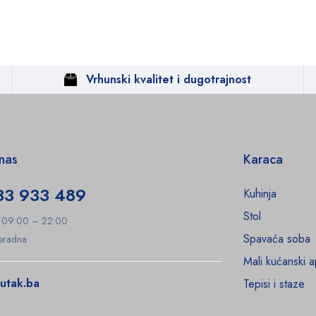
Vrhunski kvalitet i dugotrajnost
 nas
Karaca
33 933 489
Kuhinja
Stol
: 09:00 – 22:00
Spavaća soba
Neradna
Mali kućanski a
utak.ba
Tepisi i staze