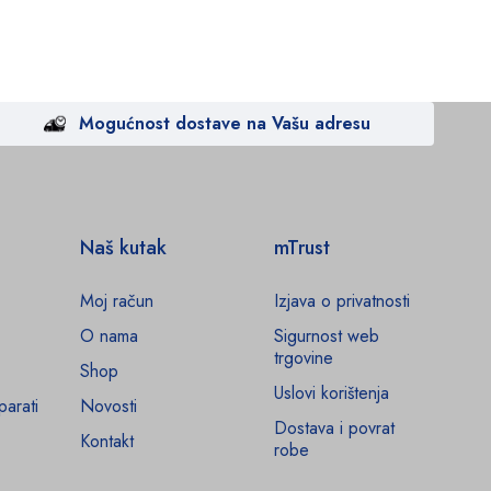
Mogućnost dostave na Vašu adresu
Naš kutak
mTrust
Moj račun
Izjava o privatnosti
O nama
Sigurnost web
trgovine
Shop
Uslovi korištenja
parati
Novosti
Dostava i povrat
Kontakt
robe