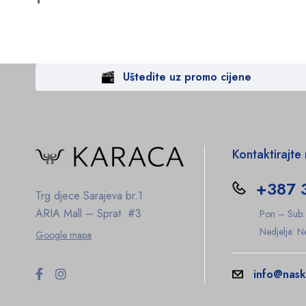
Uštedite uz promo cijene
Kontaktirajte
+387 
Trg djece Sarajeva br.1
ARIA Mall – Sprat #3
Pon – Sub
Nedjelja: 
Google mapa
info@nask