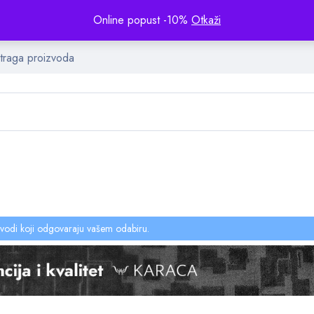
Online popust -10%
Otkaži
vodi koji odgovaraju vašem odabiru.