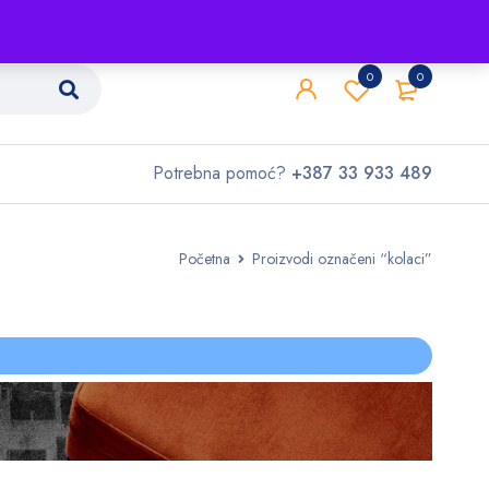
Shop
O nama
Kontakt
0
0
Potrebna pomoć?
+387 33 933 489
Početna
Proizvodi označeni “kolaci”