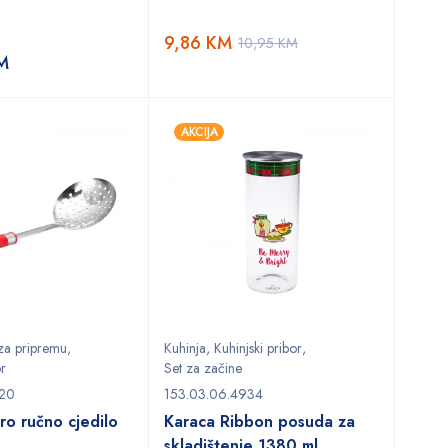
9,86
KM
10,95
KM
M
AKCIJA
 za pripremu
,
Kuhinja
,
Kuhinjski pribor
,
or
Set za začine
920
153.03.06.4934
ro ručno cjedilo
Karaca Ribbon posuda za
skladištenje 1380 ml