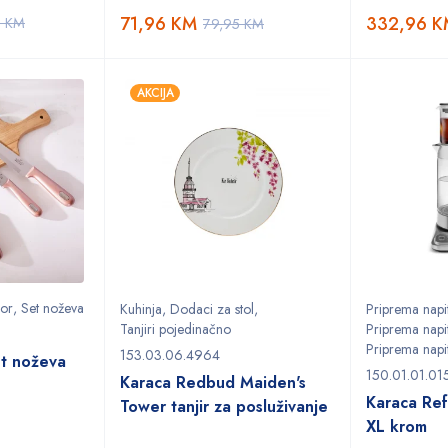
71,96
KM
332,96
K
5
KM
79,95
KM
AKCIJA
bor
,
Set noževa
Kuhinja
,
Dodaci za stol
,
Priprema napi
Tanjiri pojedinačno
Priprema napi
Priprema napi
153.03.06.4964
t noževa
150.01.01.01
Karaca Redbud Maiden's
Karaca Ref
Tower tanjir za posluživanje
XL krom