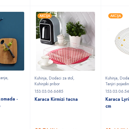
AKCIJA
AKCIJA
anje
,
Kuhinja
,
Dodaci za stol
,
Kuhinja
,
Dodac
Kuhinjski pribor
Tanjiri pojedi
153.03.06.6685
153.03.06.5
komada -
Karaca Kirmizi tacna
Karaca Lyri
e
cm