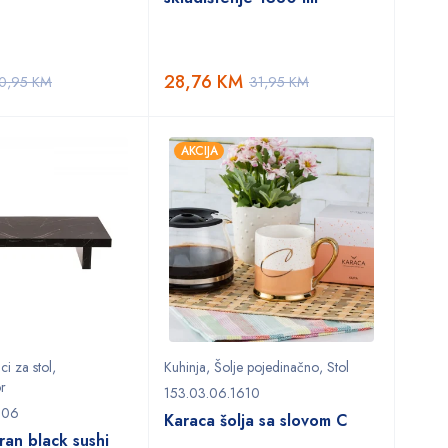
28,76
KM
0,95
KM
31,95
KM
AKCIJA
i za stol
,
Kuhinja
,
Šolje pojedinačno
,
Stol
or
153.03.06.1610
506
Karaca šolja sa slovom C
ran black sushi