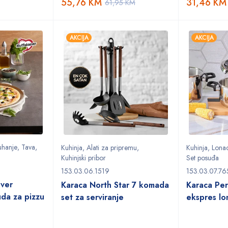
55,76
KM
31,46
KM
61,95
KM
AKCIJA
AKCIJA
uhanje
,
Tava
,
Kuhinja
,
Alati za pripremu
,
Kuhinja
,
Lona
Kuhinjski pribor
Set posuđa
153.03.06.1519
153.03.07.76
ver
Karaca North Star 7 komada
Karaca Per
uda za pizzu
set za serviranje
ekspres lo