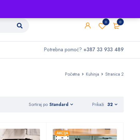
Shop
O nama
Kontakt
0
0
Potrebna pomoć?
+387 33 933 489
Početna
Kuhinja
Stranica 2
Sortiraj po
Prikaži
32
Standard
AKCIJA