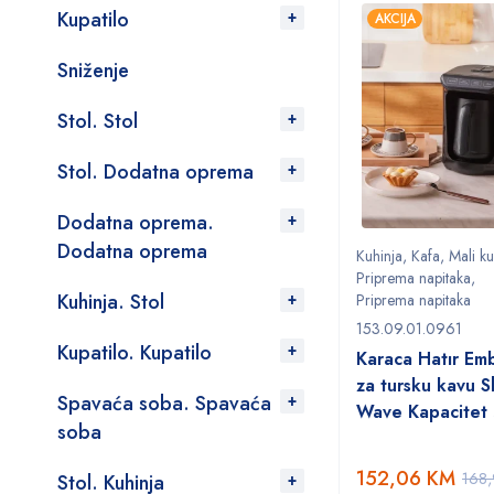
Kupatilo
AKCIJA
Sniženje
Stol. Stol
Stol. Dodatna oprema
Dodatna oprema.
Dodatna oprema
Kuhinja
,
Kafa
,
Mali ku
Priprema napitaka
,
Kuhinja. Stol
Priprema napitaka
153.09.01.0961
Kupatilo. Kupatilo
Karaca Hatır Em
za tursku kavu S
Spavaća soba. Spavaća
Wave Kapacitet 
soba
152,06
KM
168
Stol. Kuhinja