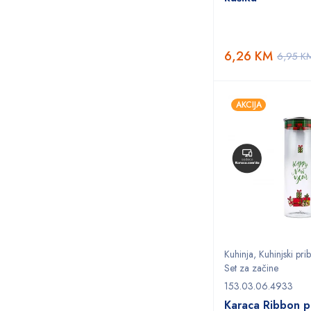
6,26
KM
6,95
K
AKCIJA
Kuhinja
,
Kuhinjski pri
Set za začine
153.03.06.4933
Karaca Ribbon p