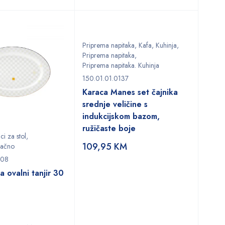
Priprema napitaka
,
Kafa
,
Kuhinja
,
Priprema napitaka
,
Priprema napitaka. Kuhinja
150.01.01.0137
Karaca Manes set čajnika
srednje veličine s
indukcijskom bazom,
ružičaste boje
i za stol
,
109,95
KM
načno
408
a ovalni tanjir 30