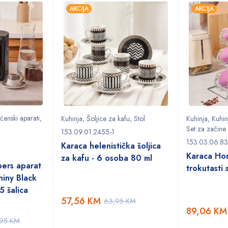
AKCIJA
AKCIJA
ćanski aparati
,
Kuhinja
,
Šoljice za kafu
,
Stol
Kuhinja
,
Kuhin
Set za začine
153.09.01.2455-1
153.03.06.8
Karaca helenistička šoljica
Karaca Hor
za kafu - 6 osoba 80 ml
bers aparat
trokutasti 
hiny Black
5 šalica
57,56
KM
63,95
KM
89,06
KM
,95
KM