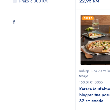
22,95
KM
Preko 3.000 KM
AKCIJA
Kuhinja
,
Posuđe za k
tepsije
150.01.01.0033
Karaca Mutfakse
biogranitna pos
32 cm smeđa