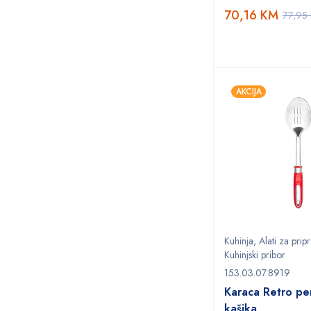
70,16
KM
77,95
AKCIJA
Kuhinja
,
Alati za pri
Kuhinjski pribor
153.03.07.8919
Karaca Retro pe
kašika