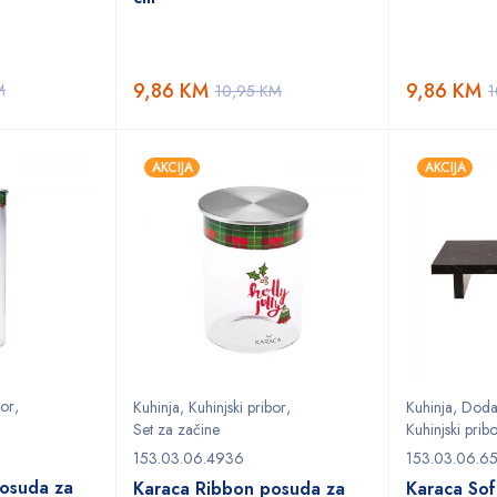
9,86
KM
9,86
KM
M
10,95
KM
1
AKCIJA
AKCIJA
bor
,
Kuhinja
,
Kuhinjski pribor
,
Kuhinja
,
Dodac
Set za začine
Kuhinjski prib
153.03.06.4936
153.03.06.6
osuda za
Karaca Ribbon posuda za
Karaca Sof