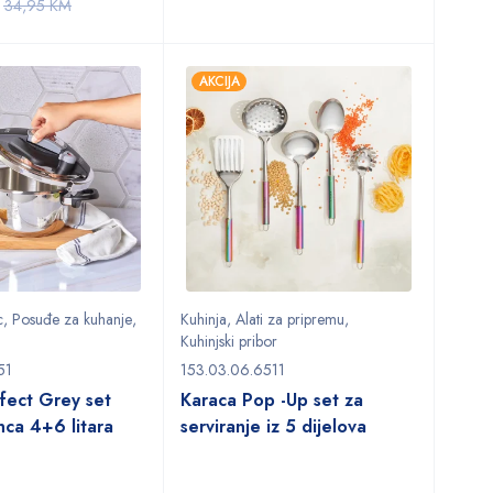
34,95
KM
AKCIJA
c
,
Posuđe za kuhanje
,
Kuhinja
,
Alati za pripremu
,
Kuhinjski pribor
51
153.03.06.6511
fect Grey set
Karaca Pop -Up set za
nca 4+6 litara
serviranje iz 5 dijelova