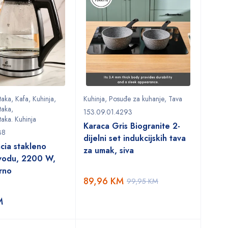
taka
,
Kafa
,
Kuhinja
,
Kuhinja
,
Posuđe za kuhanje
,
Tava
taka
,
153.09.01.4293
taka. Kuhinja
Karaca Gris Biogranite 2-
38
dijelni set indukcijskih tava
cia stakleno
za umak, siva
 vodu, 2200 W,
irno
89,96
KM
99,95
KM
M