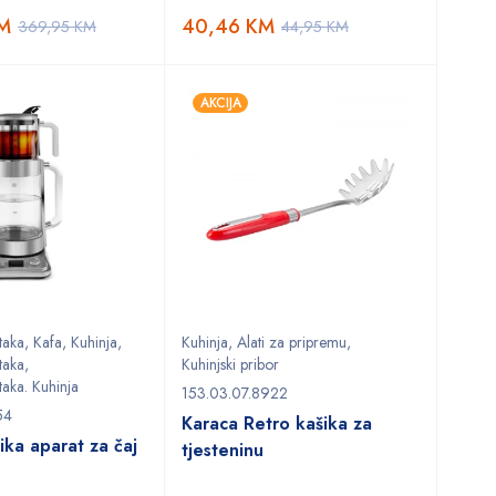
M
40,46
KM
369,95
KM
44,95
KM
AKCIJA
taka
,
Kafa
,
Kuhinja
,
Kuhinja
,
Alati za pripremu
,
taka
,
Kuhinjski pribor
taka. Kuhinja
153.03.07.8922
54
Karaca Retro kašika za
ika aparat za čaj
tjesteninu