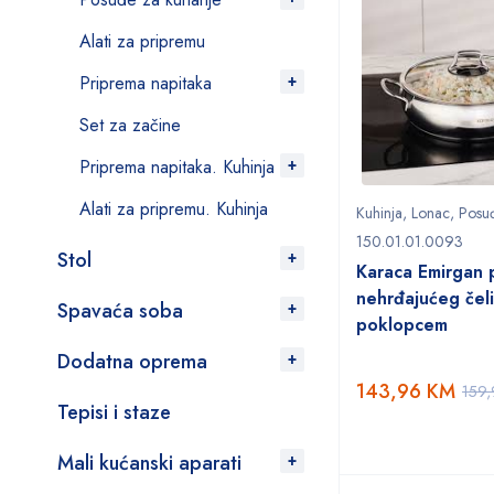
Alati za pripremu
Priprema napitaka
Set za začine
Priprema napitaka. Kuhinja
Alati za pripremu. Kuhinja
Kuhinja
,
Lonac
,
Posu
150.01.01.0093
Stol
Karaca Emirgan 
nehrđajućeg čeli
Spavaća soba
poklopcem
Dodatna oprema
143,96
KM
159
Tepisi i staze
Mali kućanski aparati