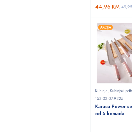
44,96
KM
49,9
AKCIJA
Kuhinja
,
Kuhinjski pri
153.03.07.9225
Karaca Power se
od 5 komada