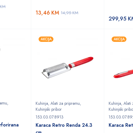
KM
13,46
KM
14,95
KM
299,95
K
AKCIJA
AKCIJA
premu
,
Kuhinja
,
Alati za pripremu
,
Kuhinja
,
Alati
Kuhinjski pribor
Kuhinjski prib
153.03.07.8913
153.03.07.8
rforirana
Karaca Retro Renda 24.3
Karaca Ret
cm