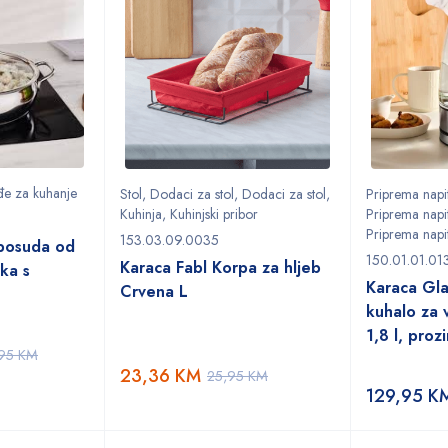
đe za kuhanje
Stol
,
Dodaci za stol
,
Dodaci za stol
,
Priprema napi
Kuhinja
,
Kuhinjski pribor
Priprema napi
Priprema napi
153.03.09.0035
posuda od
150.01.01.01
Karaca Fabl Korpa za hljeb
ka s
Karaca Gla
Crvena L
kuhalo za
1,8 l, proz
,95
KM
23,36
KM
25,95
KM
129,95
K