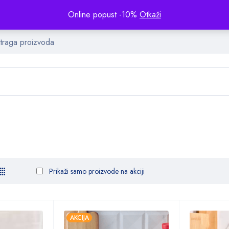
Online popust -10%
Otkaži
Prikaži samo proizvode na akciji
AKCIJA