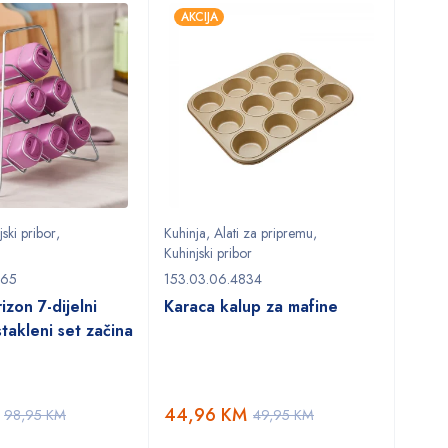
AKCIJA
jski pribor
,
Kuhinja
,
Alati za pripremu
,
Kuhinjski pribor
365
153.03.06.4834
izon 7-dijelni
Karaca kalup za mafine
stakleni set začina
44,96
KM
98,95
KM
49,95
KM