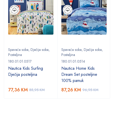
Spavaća soba
,
Dječija soba
,
Spavaća soba
,
Dječija soba
,
Posteljina
Posteljina
180.01.01.0517
180.01.01.0514
Nautica Kids Surfing
Nautica Home Kids
Dječija posteljina
Dream Set posteljine
100% pamuk
77,36
KM
87,26
KM
85,95
KM
96,95
KM