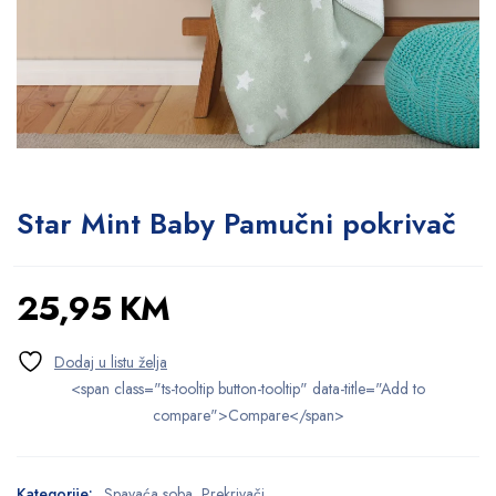
Star Mint Baby Pamučni pokrivač
25,95
KM
<span class="ts-tooltip button-tooltip" data-title="Add to
compare">Compare</span>
Kategorije:
Spavaća soba
,
Prekrivači