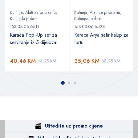
Kuhinja
,
Alati za pripremu
,
Kuhinja
,
Alati za pripremu
,
Kuhinjski pribor
Kuhinjski pribor
153.03.06.6511
153.03.06.6528
Karaca Pop -Up set za
Karaca Arya safir kalup za
serviranje iz 5 dijelova
tortu
40,46
KM
35,06
KM
44,95
KM
38,95
KM
Uštedite uz promo cijene