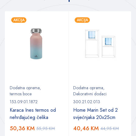
AKCIJA
AKCIJA
Dodatna oprema
,
Dodatna oprema
,
termos boce
Dekorativni dodaci
153.09.01.1872
300.21.02.013
Karaca Ines termos od
Home Marin Set od 2
nehrđajućeg čelika
svijećnjaka 20x25cm
50,36
KM
40,46
KM
55,95
KM
44,95
KM