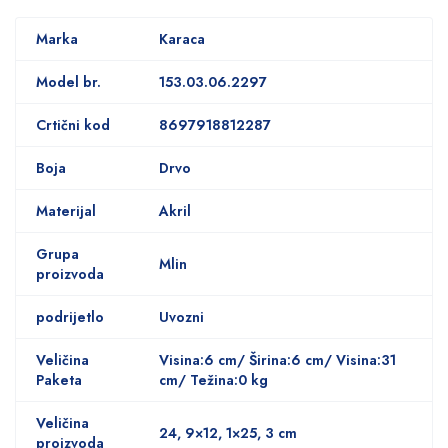
Marka
Karaca
Model br.
153.03.06.2297
Crtični kod
8697918812287
Boja
Drvo
Materijal
Akril
Grupa
Mlin
proizvoda
podrijetlo
Uvozni
Veličina
Visina:6 cm/ Širina:6 cm/ Visina:31
Paketa
cm/ Težina:0 kg
Veličina
24, 9×12, 1×25, 3 cm
proizvoda