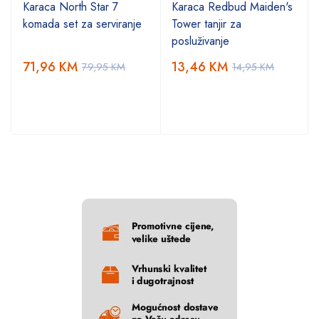
Karaca North Star 7
Karaca Redbud Maiden's
komada set za serviranje
Tower tanjir za
posluživanje
71,96
KM
13,46
KM
79,95
KM
14,95
KM