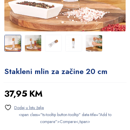
Stakleni mlin za začine 20 cm
37,95
KM
<span class="ts-tooltip button-tooltip" data-title="Add to
compare">Compare</span>