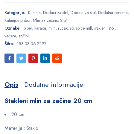
Kategorije:
Kuhinja
,
Dodaci za stol
,
Dodaci za stol
,
Dodatna oprema
,
Kuhinjski pribor
,
Mlin za začine
,
Stol
Oznake:
biber
,
karaca
,
mlin
,
ručak
,
so
,
spice mill
,
stakleni
,
stol
,
večera
,
začini
Šifra:
153.03.06.2297
Opis
Dodatne informacije
Stakleni mlin za začine 20 cm
20 cm
Materijal:
Staklo