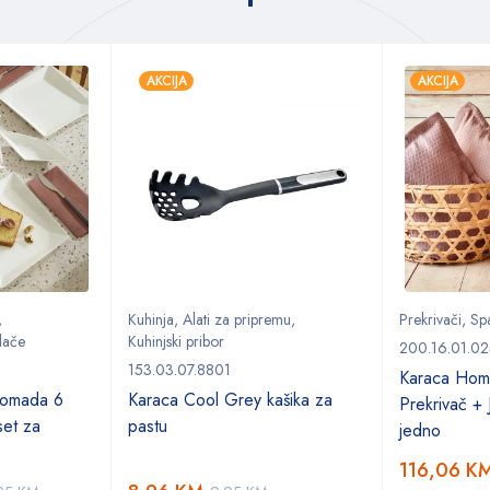
AKCIJA
AKCIJA
,
Kuhinja
,
Alati za pripremu
,
Prekrivači
,
Sp
lače
Kuhinjski pribor
200.16.01.02
153.03.07.8801
Karaca Hom
komada 6
Karaca Cool Grey kašika za
Prekrivač + 
set za
pastu
jedno
116,06
K