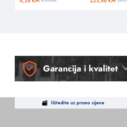
6,26
KM
225,86
KM
6,95
KM
250,
Uštedite uz promo cijene