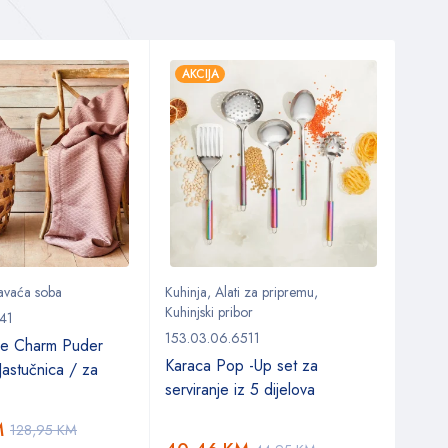
AKCIJA
AKC
avaća soba
Kuhinja
,
Alati za pripremu
,
Stol
,
Kuhinjski pribor
Setov
41
153.03.06.6511
153.0
e Charm Puder
Karaca Pop -Up set za
Kara
Jastučnica / za
serviranje iz 5 dijelova
porcu
dijel
M
128,95
KM