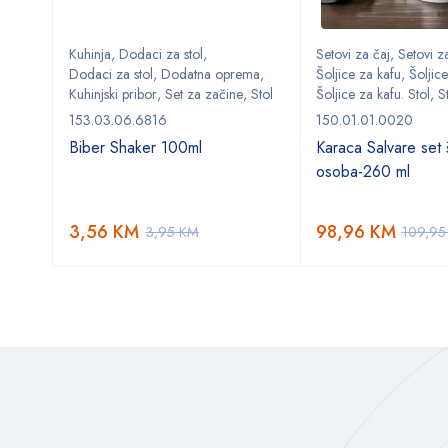
Kuhinja
,
Dodaci za stol
,
Setovi za čaj
,
Setovi za
ma
,
Dodaci za stol
,
Dodatna oprema
,
Šoljice za kafu
,
Šoljice
,
Stol
Kuhinjski pribor
,
Set za začine
,
Stol
Šoljice za kafu. Stol
,
S
153.03.06.6816
150.01.01.0020
Biber Shaker 100ml
Karaca Salvare set š
osoba-260 ml
3,56
KM
98,96
KM
3,95
KM
109,9