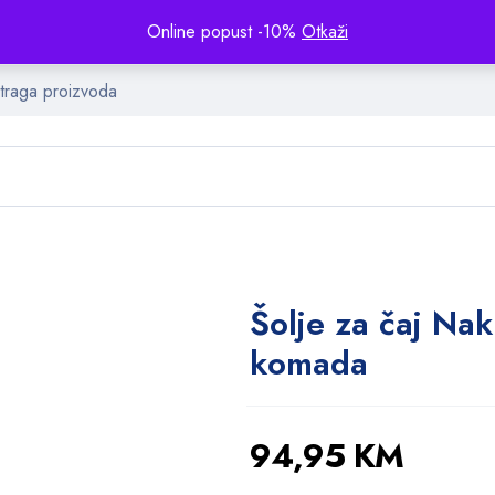
Online popust -10%
Otkaži
Šolje za čaj Na
komada
94,95
KM