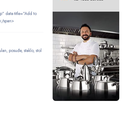
ip" data-title="Add to
</span>
ulan
,
posuđe
,
staklo
,
stol