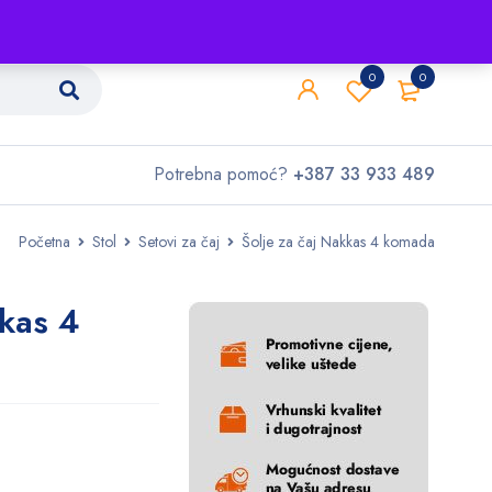
Shop
O nama
Kontakt
0
0
Potrebna pomoć?
+387 33 933 489
Početna
Stol
Setovi za čaj
Šolje za čaj Nakkas 4 komada
kkas 4