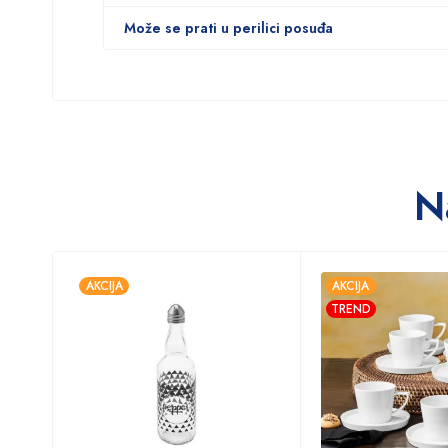
Može se prati u perilici posuđa
N
AKCIJA
AKCIJA
TREND