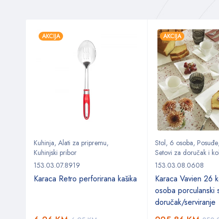
AKCIJA
AKCIJA
Kuhinja
,
Alati za pripremu
,
Stol
,
6 osoba
,
Posuđe
Kuhinjski pribor
Setovi za doručak i ko
153.03.07.8919
153.03.08.0608
Karaca Retro perforirana kašika
Karaca Vavien 26 
k 32
osoba porculanski 
doručak/serviranje