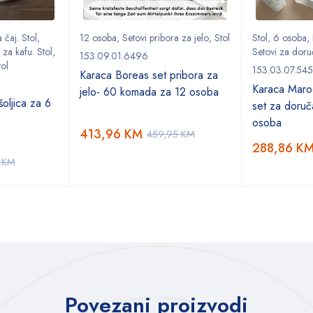
 čaj. Stol
,
12 osoba
,
Setovi pribora za jelo
,
Stol
Stol
,
6 osoba
,
 za kafu. Stol
,
Setovi za doru
153.09.01.6496
tol
153.03.07.54
Karaca Boreas set pribora za
Karaca Marod
jelo- 60 komada za 12 osoba
oljica za 6
set za doruč
osoba
413,96
KM
459,95
KM
288,86
K
5
KM
Povezani proizvodi