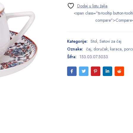
<span class="ts-tooltip button-toolt
compare">Compare
Kategorije:
Stol
,
Setovi za čaj
Oznake:
čaj
,
doručak
,
karaca
,
porc
Šifra:
153.03.07.5033