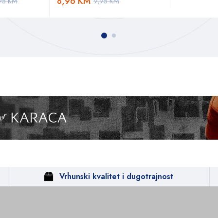
8,96
KM
95
KM
9,95
KM
Vrhunski kvalitet i dugotrajnost