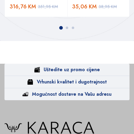
316,76
KM
35,06
KM
351,95
KM
38,95
KM
Uštedite uz promo cijene
Vrhunski kvalitet i dugotrajnost
Mogućnost dostave na Vašu adresu