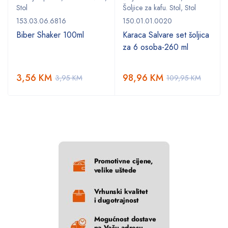
Stol
Šoljice za kafu. Stol
,
Stol
153.03.06.6816
150.01.01.0020
Biber Shaker 100ml
Karaca Salvare set šoljica
za 6 osoba-260 ml
3,56
KM
98,96
KM
3,95
KM
109,95
KM