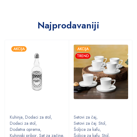
Najprodavaniji
AKCIJA
AKCIJA
TREND
Kuhinja
,
Dodaci za stol
,
Setovi za čaj
,
Dodaci za stol
,
Setovi za čaj. Stol
,
Dodatna oprema
,
Šoljice za kafu
,
,
Kuhinjski pribor
,
Set za začine
,
Šoljice za kafu. Stol
,