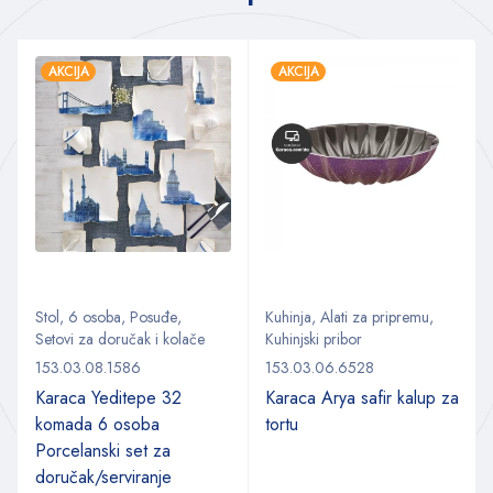
AKCIJA
AKCIJA
Stol
,
6 osoba
,
Posuđe
,
Kuhinja
,
Alati za pripremu
,
Setovi za doručak i kolače
Kuhinjski pribor
153.03.08.1586
153.03.06.6528
Karaca Yeditepe 32
Karaca Arya safir kalup za
komada 6 osoba
tortu
Porcelanski set za
doručak/serviranje