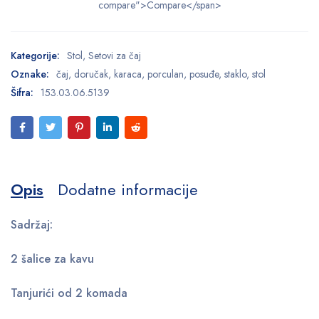
compare">Compare</span>
Kategorije:
Stol
,
Setovi za čaj
Oznake:
čaj
,
doručak
,
karaca
,
porculan
,
posuđe
,
staklo
,
stol
Šifra:
153.03.06.5139
Opis
Dodatne informacije
Sadržaj:
2 šalice za kavu
Tanjurići od 2 komada