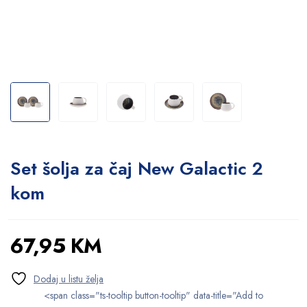
Set šolja za čaj New Galactic 2
kom
67,95
KM
<span class="ts-tooltip button-tooltip" data-title="Add to