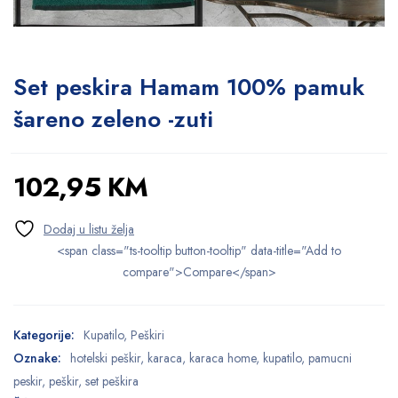
Set peskira Hamam 100% pamuk
šareno zeleno -zuti
102,95
KM
<span class="ts-tooltip button-tooltip" data-title="Add to
compare">Compare</span>
Kategorije:
Kupatilo
,
Peškiri
Oznake:
hotelski peškir
,
karaca
,
karaca home
,
kupatilo
,
pamucni
peskir
,
peškir
,
set peškira