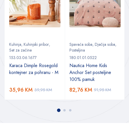
Kuhinja
,
Kuhinjski pribor
,
Spavaća soba
,
Dječija soba
,
Set za začine
Posteljina
153.03.06.1677
180.01.01.0522
Karaca Dimple Rosegold
Nautica Home Kids
kontejner za pohranu - M
Anchor Set posteljine
100% pamuk
35,96
KM
82,76
KM
39,95
KM
91,95
KM