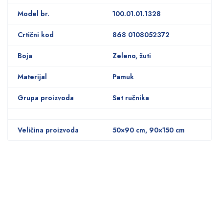
Model br.
100.01.01.1328
Crtični kod
868 0108052372
Boja
Zeleno, žuti
Materijal
Pamuk
Grupa proizvoda
Set ručnika
Veličina proizvoda
50×90 cm, 90×150 cm