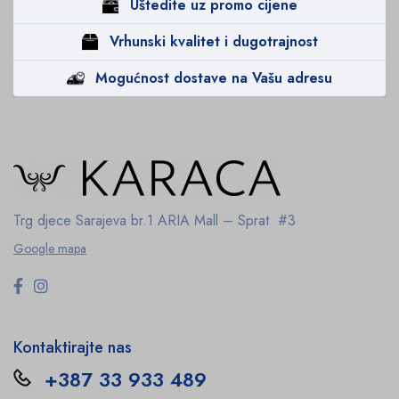
Uštedite uz promo cijene
Vrhunski kvalitet i dugotrajnost
Mogućnost dostave na Vašu adresu
Trg djece Sarajeva br.1
ARIA Mall – Sprat #3
Google mapa
Kontaktirajte nas
+387 33 933 489