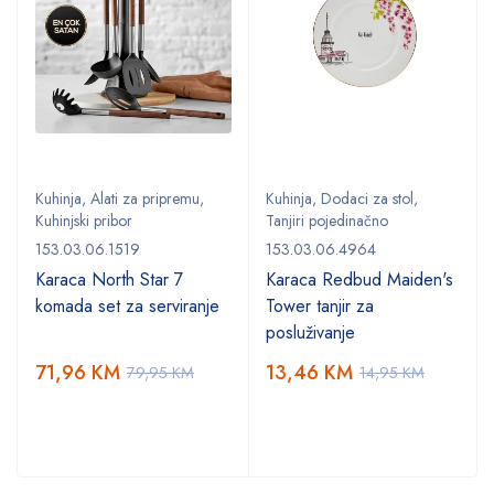
Kuhinja
,
Alati za pripremu
,
Kuhinja
,
Dodaci za stol
,
Kuhinjski pribor
Tanjiri pojedinačno
153.03.06.1519
153.03.06.4964
Karaca North Star 7
Karaca Redbud Maiden's
komada set za serviranje
Tower tanjir za
posluživanje
71,96
KM
13,46
KM
79,95
KM
14,95
KM