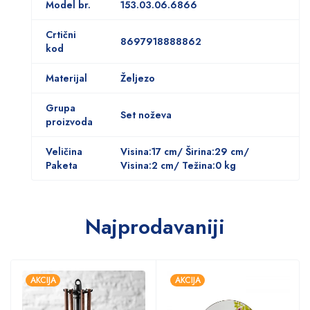
Model br.
153.03.06.6866
Crtični
8697918888862
kod
Materijal
Željezo
Grupa
Set noževa
proizvoda
Veličina
Visina:17 cm/ Širina:29 ​​cm/
Paketa
Visina:2 cm/ Težina:0 kg
Najprodavaniji
AKCIJA
AKCIJA