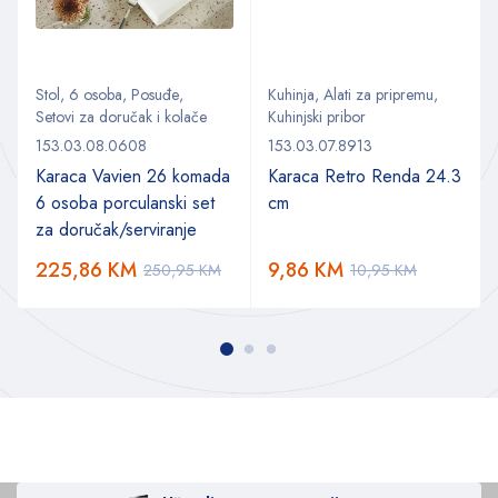
Stol
,
6 osoba
,
Posuđe
,
Kuhinja
,
Alati za pripremu
,
Setovi za doručak i kolače
Kuhinjski pribor
153.03.08.0608
153.03.07.8913
Karaca Vavien 26 komada
Karaca Retro Renda 24.3
6 osoba porculanski set
cm
za doručak/serviranje
225,86
KM
9,86
KM
250,95
KM
10,95
KM