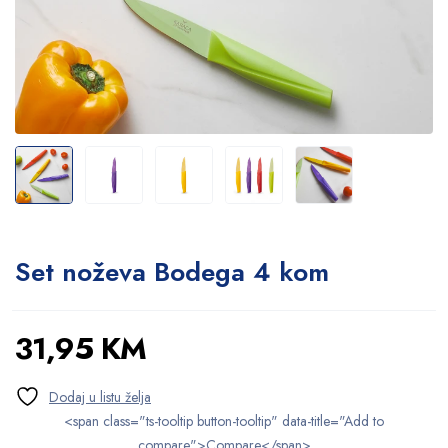
Set noževa Bodega 4 kom
31,95
KM
<span class="ts-tooltip button-tooltip" data-title="Add to
compare">Compare</span>