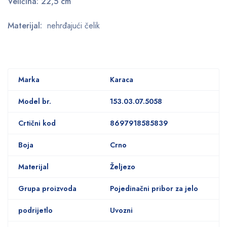
Veličina: 22,5 cm
Materijal:
nehrđajući čelik
Marka
Karaca
Model br.
153.03.07.5058
Crtični kod
8697918585839
Boja
Crno
Materijal
Željezo
Grupa proizvoda
Pojedinačni pribor za jelo
podrijetlo
Uvozni