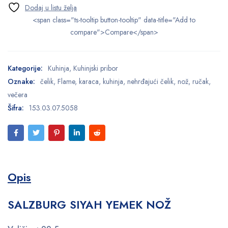
<span class="ts-tooltip button-tooltip" data-title="Add to
compare">Compare</span>
Kategorije:
Kuhinja
,
Kuhinjski pribor
Oznake:
čelik
,
Flame
,
karaca
,
kuhinja
,
nehrđajući čelik
,
nož
,
ručak
,
večera
Šifra:
153.03.07.5058
Opis
SALZBURG SIYAH YEMEK NOŽ