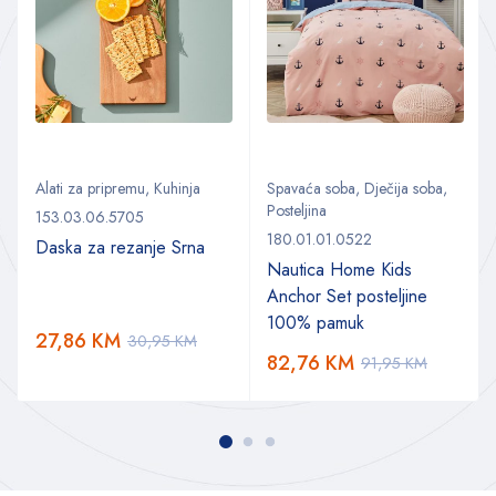
Alati za pripremu
,
Kuhinja
Spavaća soba
,
Dječija soba
,
Posteljina
153.03.06.5705
180.01.01.0522
Daska za rezanje Srna
Nautica Home Kids
Anchor Set posteljine
100% pamuk
27,86
KM
30,95
KM
82,76
KM
91,95
KM