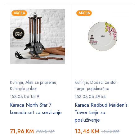
AKCIJA
AKCIJA
Kuhinja
,
Alati za pripremu
,
Kuhinja
,
Dodaci za stol
,
Kuhinjski pribor
Tanjiri pojedinačno
153.03.06.1519
153.03.06.4964
Karaca North Star 7
Karaca Redbud Maiden's
komada set za serviranje
Tower tanjir za
posluživanje
71,96
KM
13,46
KM
79,95
KM
14,95
KM