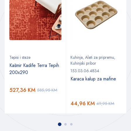
Tepisi i staze
Kuhinja
,
Alati za pripremu
,
Kuhinjski pribor
Kašmir Kadife Terra Tepih
153.03.06.4834
200x290
Karaca kalup za mafine
527,36
KM
585,95
KM
44,96
KM
49,95
KM