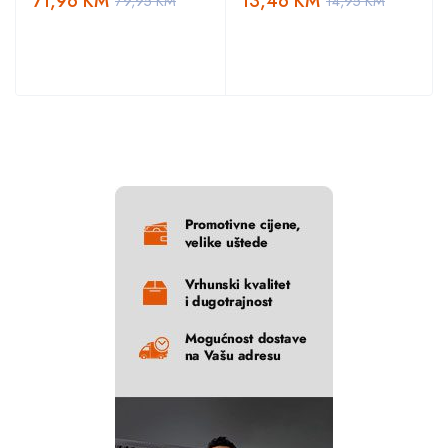
71,96
KM
13,46
KM
79,95
KM
14,95
KM