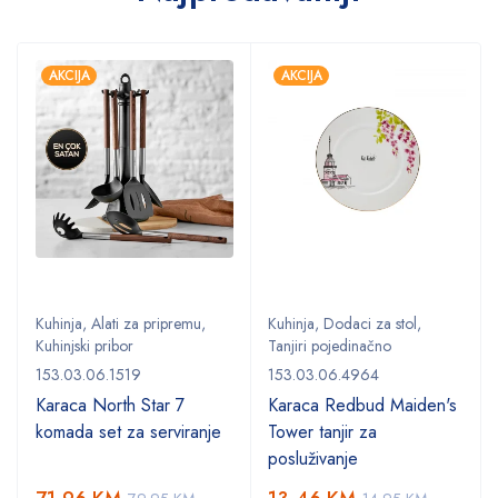
AKCIJA
AKCIJA
Kuhinja
,
Alati za pripremu
,
Kuhinja
,
Dodaci za stol
,
Kuhinjski pribor
Tanjiri pojedinačno
153.03.06.1519
153.03.06.4964
Karaca North Star 7
Karaca Redbud Maiden's
komada set za serviranje
Tower tanjir za
posluživanje