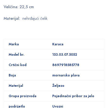
Veličina: 22,5 cm
Materijal:
nehrđajući čelik
Marka
Karaca
Model br.
153.03.07.5052
Crtični kod
8697918585778
Boja
mornarsko plava
Materijal
Željezo
Grupa proizvoda
Pojedinačni pribor za jelo
podrijetlo
Uvozni