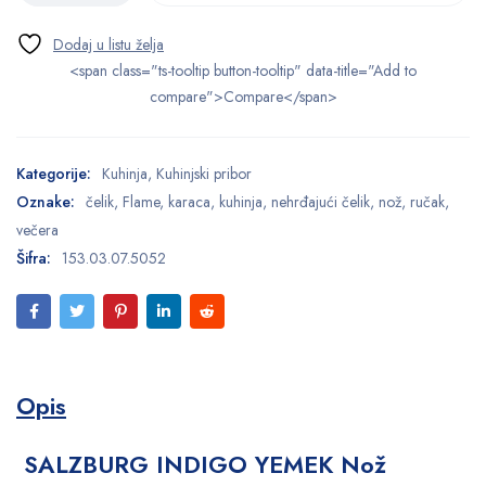
<span class="ts-tooltip button-tooltip" data-title="Add to
compare">Compare</span>
Kategorije:
Kuhinja
,
Kuhinjski pribor
Oznake:
čelik
,
Flame
,
karaca
,
kuhinja
,
nehrđajući čelik
,
nož
,
ručak
,
večera
Šifra:
153.03.07.5052
Opis
SALZBURG INDIGO YEMEK Nož