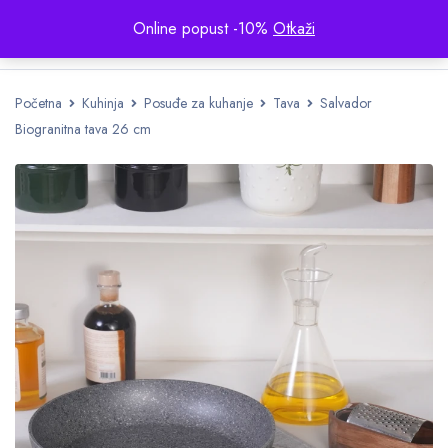
Online popust -10%
Otkaži
Početna
Kuhinja
Posuđe za kuhanje
Tava
Salvador
Biogranitna tava 26 cm