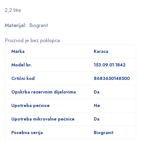
2,2 litre
Materijal:
Biogranit
Proizvod je bez poklopca.
Marka
Karaca
Model br.
153.09.01.1842
Crtični kod
8683650148500
Opskrba rezervnim dijelovima
Da
Upotreba pećnice
Ne
Upotreba mikrovalne pećnice
Da
Posebna serija
Biogranit