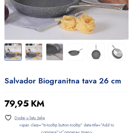
Salvador Biogranitna tava 26 cm
79,95
KM
<span class="ts-tooltip button-tooltip" data-title="Add to
compare">Compare</span>