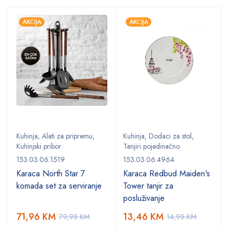
AKCIJA
AKCIJA
Kuhinja
,
Alati za pripremu
,
Kuhinja
,
Dodaci za stol
,
Kuhinjski pribor
Tanjiri pojedinačno
153.03.06.1519
153.03.06.4964
Karaca North Star 7
Karaca Redbud Maiden's
komada set za serviranje
Tower tanjir za
posluživanje
71,96
KM
13,46
KM
79,95
KM
14,95
KM