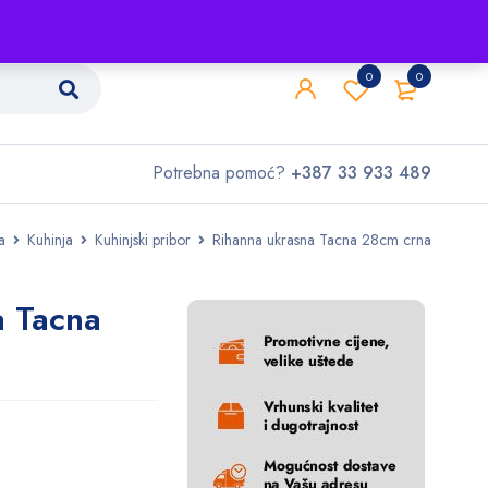
Shop
O nama
Kontakt
0
0
Potrebna pomoć?
+387 33 933 489
a
Kuhinja
Kuhinjski pribor
Rihanna ukrasna Tacna 28cm crna
a Tacna