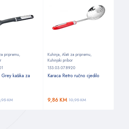
 za pripremu
,
Kuhinja
,
Alati za pripremu
,
Kuhin
r
Kuhinjski pribor
153.0
01
153.03.07.8920
Kara
 Grey kašika za
Karaca Retro ručno cjedilo
koma
70,
9,86
KM
9,95
KM
10,95
KM