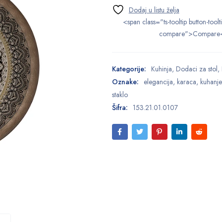
<span class="ts-tooltip button-toolt
compare">Compare
Kategorije:
Kuhinja
,
Dodaci za stol
,
Oznake:
elegancija
,
karaca
,
kuhanje
staklo
Šifra:
153.21.01.0107