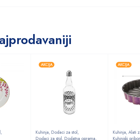
ajprodavaniji
AKCIJA
AKCIJA
l
,
Kuhinja
,
Dodaci za stol
,
Kuhinja
,
Alati 
Dodaci za stol
,
Dodatna oprema
,
Kuhinjski pribo