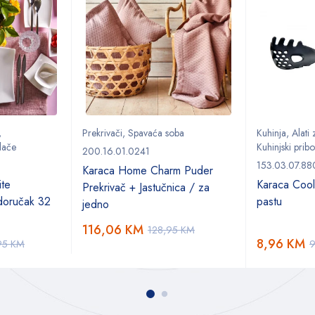
,
Prekrivači
,
Spavaća soba
Kuhinja
,
Alati
lače
Kuhinjski pribo
200.16.01.0241
153.03.07.88
Karaca Home Charm Puder
ite
Karaca Cool
Prekrivač + Jastučnica / za
 doručak 32
pastu
jedno
116,06
KM
128,95
KM
8,96
KM
95
KM