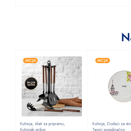
N
AKCIJA
AKCIJA
Kuhinja
,
Alati za pripremu
,
Kuhinja
,
Dodaci za sto
Kuhinjski pribor
Tanjiri pojedinačno