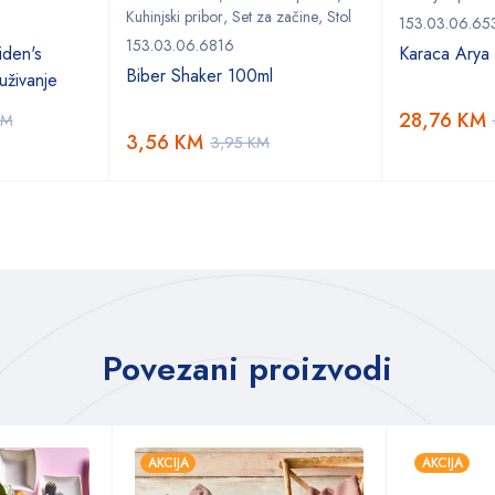
Kuhinjski pribor
,
Set za začine
,
Stol
153.03.06.65
153.03.06.6816
den's
Karaca Arya t
Biber Shaker 100ml
uživanje
28,76
KM
KM
3,56
KM
3,95
KM
Povezani proizvodi
AKCIJA
AKCIJA