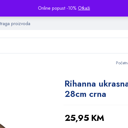
Online popust -10%
Otkaži
Početn
Rihanna ukrasn
28cm crna
25,95
KM