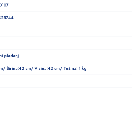
.0107
825744
ni pladanj
cm/ Širina:42 cm/ Visina:42 cm/ Težina: 1 kg