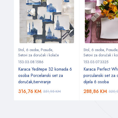
oževa
Stol
,
6 osoba
,
Posuđe
,
Stol
,
6 osoba
,
Posuđe
Setovi za doručak i kolače
Setovi za doručak i ko
153.03.08.1586
153.03.07.3325
 od 5
Karaca Yeditepe 32 komada 6
Karaca Perfect Wh
osoba Porcelanski set za
porculanski set za
doručak/serviranje
dijela 6 osoba
316,76
KM
288,86
KM
351,95
KM
320,