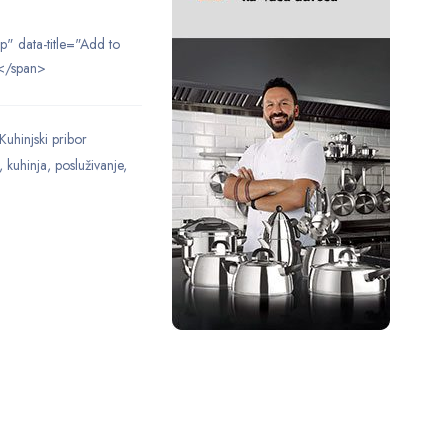
ip" data-title="Add to
</span>
Kuhinjski pribor
,
kuhinja
,
posluživanje
,