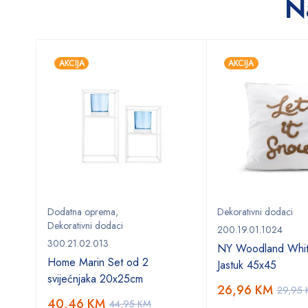
N
AKCIJA
AKCIJA
Dodatna oprema
,
Dekorativni dodaci
Dekorativni dodaci
200.19.01.1024
300.21.02.013
NY Woodland Whi
a
Home Marin Set od 2
Jastuk 45x45
svijećnjaka 20x25cm
26,96
KM
29,95
40,46
KM
44,95
KM