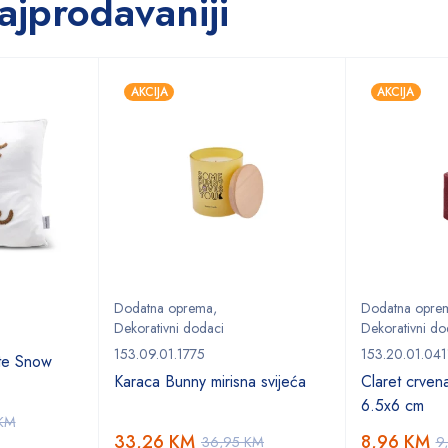
ajprodavaniji
AKCIJA
AKCIJA
Dodatna oprema
,
Dodatna opre
Dekorativni dodaci
Dekorativni do
153.09.01.1775
153.20.01.041
te Snow
Karaca Bunny mirisna svijeća
Claret crvena
6.5x6 cm
KM
33,26
KM
8,96
KM
36,95
KM
9