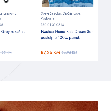
 za pripremu
,
Spavaća soba
,
Dječija soba
,
Spava
r
Posteljina
Postel
08
180.01.01.0514
180.0
 Grey rezač za
Nautica Home Kids Dream Set
Naut
posteljine 100% pamuk
post
87,26
KM
82,
6,95
KM
96,95
KM