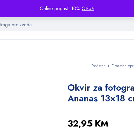
Online popust -10%
Otkaži
Početna
Dodatna op
Okvir za fotogra
Ananas 13×18 
32,95
KM