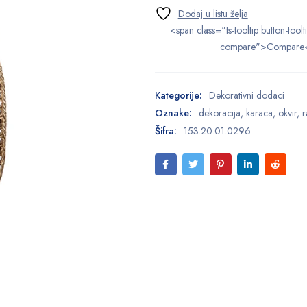
<span class="ts-tooltip button-toolt
compare">Compare
Kategorije:
Dekorativni dodaci
Oznake:
dekoracija
,
karaca
,
okvir
,
r
Šifra:
153.20.01.0296