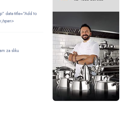
ip" data-title="Add to
</span>
am za sliku