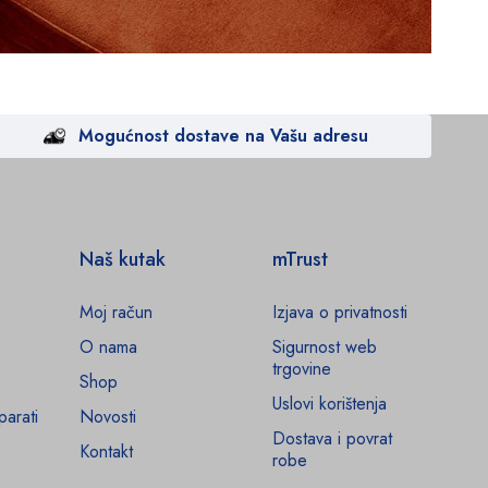
Mogućnost dostave na Vašu adresu
Naš kutak
mTrust
Moj račun
Izjava o privatnosti
O nama
Sigurnost web
trgovine
Shop
Uslovi korištenja
parati
Novosti
Dostava i povrat
Kontakt
robe