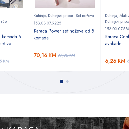
,
Kuhinja
,
Kuhinjski pribor
,
Set noževa
Kuhinja
,
Alati
lače
Kuhinjski pribo
153.03.07.9225
153.03.07.88
Karaca Power set noževa od 5
2 komada 6
Karaca Cool
komada
set za
avokado
70,16
KM
77,95
KM
6,26
KM
95
KM