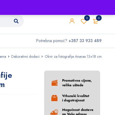
Shop
O nama
Kontakt
0
0
Potrebna pomoć?
+387 33 933 489
rema
Dekorativni dodaci
Okvir za fotografije Ananas 13×18 cm
fije
cm