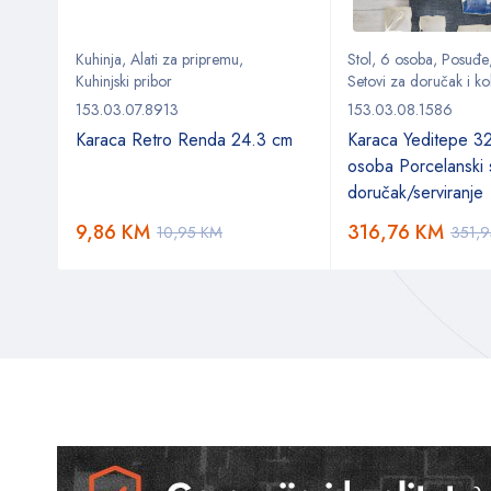
Kuhinja
,
Alati za pripremu
,
Stol
,
6 osoba
,
Posuđe
Kuhinjski pribor
Setovi za doručak i ko
153.03.07.8913
153.03.08.1586
r Set
Karaca Retro Renda 24.3 cm
Karaca Yeditepe 3
osoba Porcelanski 
doručak/serviranje
9,86
KM
316,76
KM
10,95
KM
351,