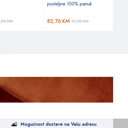
posteljine 100% pamuk
za se
82,76
KM
71,
9,95
KM
91,95
KM
Mogućnost dostave na Vašu adresu