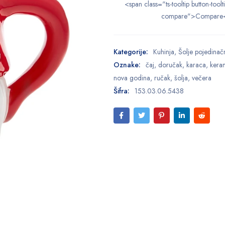
<span class="ts-tooltip button-toolt
compare">Compare
Kategorije:
Kuhinja
,
Šolje pojedinač
Oznake:
čaj
,
doručak
,
karaca
,
kera
nova godina
,
ručak
,
šolja
,
večera
Šifra:
153.03.06.5438