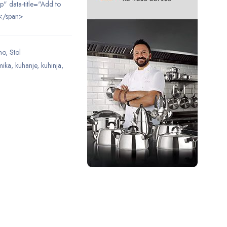
ip" data-title="Add to
</span>
no
,
Stol
mika
,
kuhanje
,
kuhinja
,