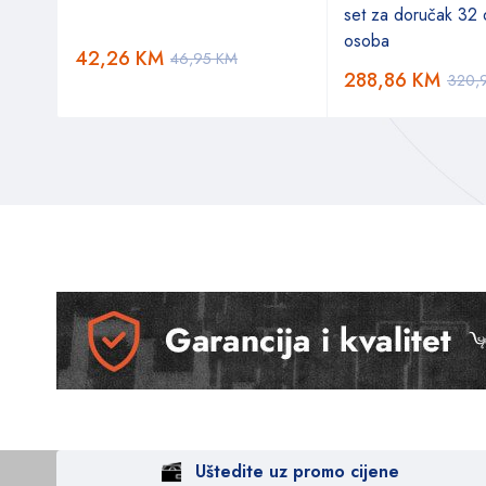
set za doručak 32 d
osoba
42,26
KM
46,95
KM
288,86
KM
320,
Uštedite uz promo cijene