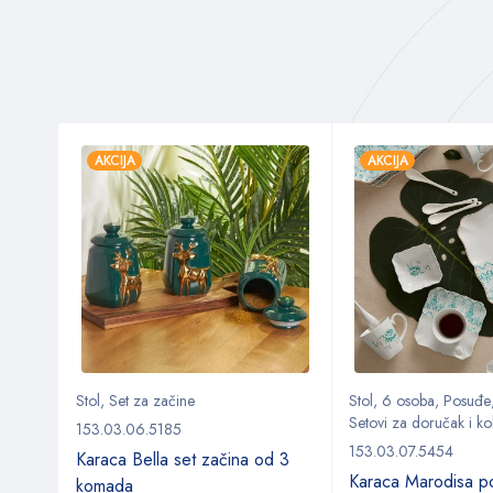
AKCIJA
AKCIJA
Stol
,
Set za začine
Stol
,
6 osoba
,
Posuđe
Setovi za doručak i ko
153.03.06.5185
153.03.07.5454
Karaca Bella set začina od 3
da set
Karaca Marodisa po
komada