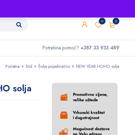
Shop
O nama
Kontakt
0
0
Potrebna pomoć?
+387 33 933 489
Početna
Stol
Šolje pojedinačno
NEW YEAR HOHO solja
O solja