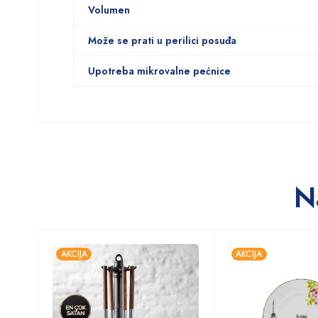
Volumen
Može se prati u perilici posuđa
Upotreba mikrovalne pećnice
N
AKCIJA
AKCIJA