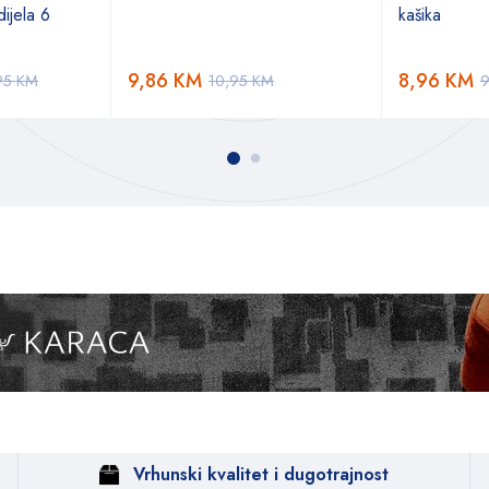
ijela 6
kašika
9,86
KM
8,96
KM
95
KM
10,95
KM
Vrhunski kvalitet i dugotrajnost