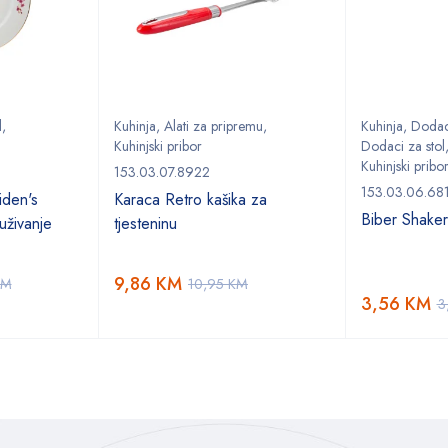
l
,
Kuhinja
,
Alati za pripremu
,
Kuhinja
,
Dodaci
Kuhinjski pribor
Dodaci za stol
Kuhinjski pribo
153.03.07.8922
153.03.06.68
den's
Karaca Retro kašika za
Biber Shake
uživanje
tjesteninu
9,86
KM
KM
10,95
KM
3,56
KM
3