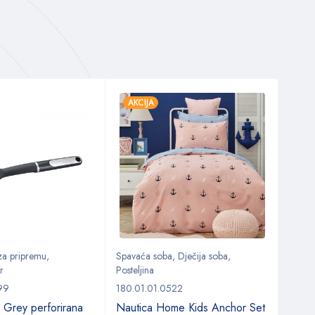
AKCIJA
AKC
 za pripremu
,
Spavaća soba
,
Dječija soba
,
Kuhin
r
Posteljina
Kuhinj
99
180.01.01.0522
153.0
 Grey perforirana
Nautica Home Kids Anchor Set
Kara