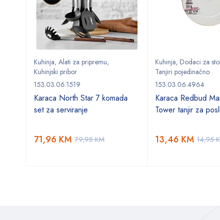
Kuhinja
,
Alati za pripremu
,
Kuhinja
,
Dodaci za sto
Kuhinjski pribor
Tanjiri pojedinačno
153.03.06.1519
153.03.06.4964
 tortu
Karaca North Star 7 komada
Karaca Redbud Mai
set za serviranje
Tower tanjir za posl
71,96
KM
13,46
KM
79,95
KM
14,95