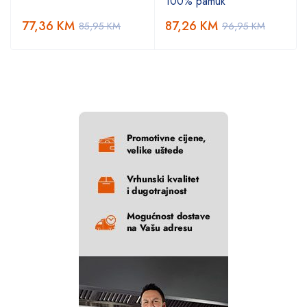
100% pamuk
77,36
KM
87,26
KM
85,95
KM
96,95
KM