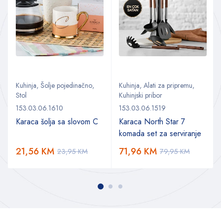
Kuhinja
,
Šolje pojedinačno
,
Kuhinja
,
Alati za pripremu
,
Stol
Kuhinjski pribor
153.03.06.1610
153.03.06.1519
Karaca šolja sa slovom C
Karaca North Star 7
komada set za serviranje
21,56
KM
71,96
KM
23,95
KM
79,95
KM