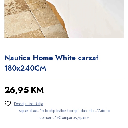
Nautica Home White carsaf
180x240CM
26,95
KM
<span class="ts-tooltip button-tooltip" data-title="Add to
compare">Compare</span>