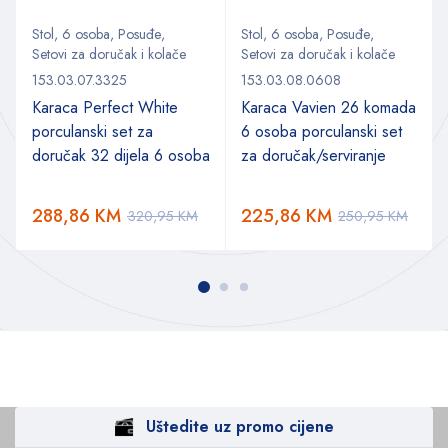
Stol
,
6 osoba
,
Posuđe
,
Stol
,
6 osoba
,
Posuđe
,
Setovi za doručak i kolače
Setovi za doručak i kolače
153.03.07.3325
153.03.08.0608
Karaca Perfect White
Karaca Vavien 26 komada
porculanski set za
6 osoba porculanski set
doručak 32 dijela 6 osoba
za doručak/serviranje
288,86
KM
225,86
KM
320,95
KM
250,95
KM
Uštedite uz promo cijene