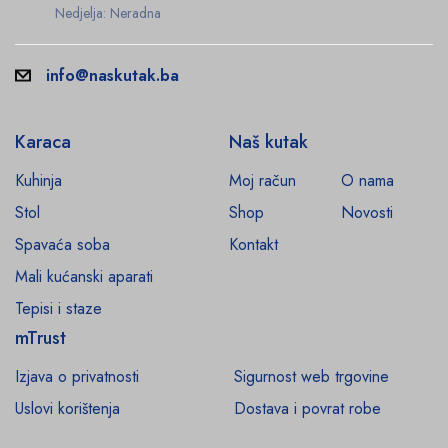
Nedjelja: Neradna
info@naskutak.ba
Karaca
Naš kutak
Kuhinja
Moj račun
O nama
Stol
Shop
Novosti
Spavaća soba
Kontakt
Mali kućanski aparati
Tepisi i staze
mTrust
Izjava o privatnosti
Sigurnost web trgovine
Uslovi korištenja
Dostava i povrat robe