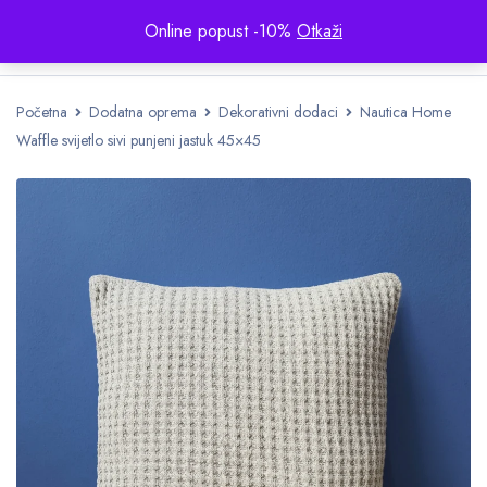
Online popust -10%
Otkaži
Početna
Dodatna oprema
Dekorativni dodaci
Nautica Home
Waffle svijetlo sivi punjeni jastuk 45×45