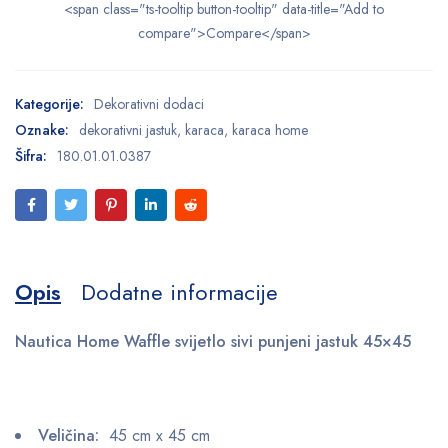
<span class="ts-tooltip button-tooltip" data-title="Add to
compare">Compare</span>
Kategorije:
Dekorativni dodaci
Oznake:
dekorativni jastuk
,
karaca
,
karaca home
Šifra:
180.01.01.0387
Opis
Dodatne informacije
Nautica Home Waffle svijetlo sivi punjeni jastuk 45×45
Veličina:
45 cm x 45 cm