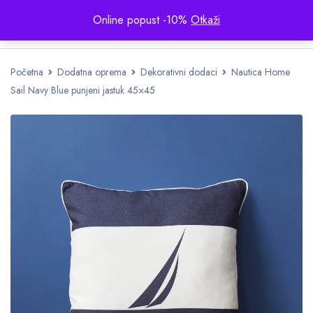
Online popust -10%
Otkaži
Početna
Dodatna oprema
Dekorativni dodaci
Nautica Home
Sail Navy Blue punjeni jastuk 45×45