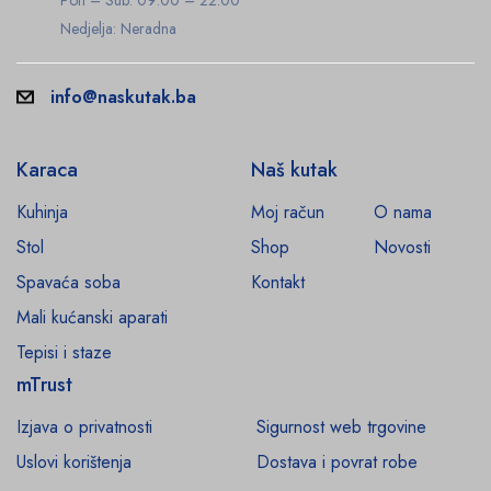
Nedjelja: Neradna
info@naskutak.ba
Karaca
Naš kutak
Kuhinja
Moj račun
O nama
Stol
Shop
Novosti
Spavaća soba
Kontakt
Mali kućanski aparati
Tepisi i staze
mTrust
Izjava o privatnosti
Sigurnost web trgovine
Uslovi korištenja
Dostava i povrat robe