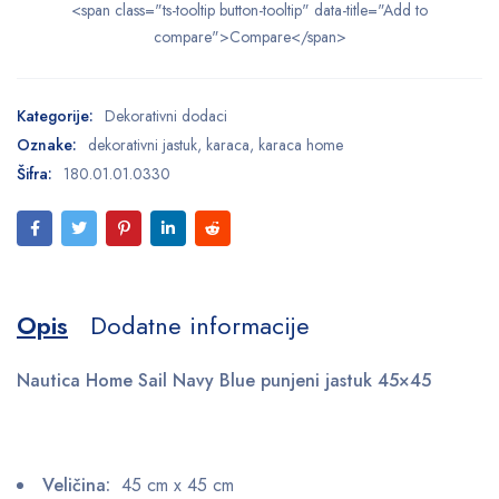
<span class="ts-tooltip button-tooltip" data-title="Add to
compare">Compare</span>
Kategorije:
Dekorativni dodaci
Oznake:
dekorativni jastuk
,
karaca
,
karaca home
Šifra:
180.01.01.0330
Opis
Dodatne informacije
Nautica Home Sail Navy Blue punjeni jastuk 45×45
Veličina:
45 cm x 45 cm