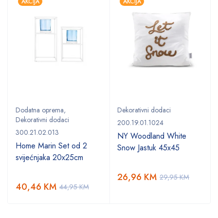
AKCIJA
AKCIJA
Dodatna oprema
,
Dekorativni dodaci
Dekorativni dodaci
200.19.01.1024
300.21.02.013
NY Woodland White
Home Marin Set od 2
Snow Jastuk 45x45
svijećnjaka 20x25cm
26,96
KM
29,95
KM
40,46
KM
44,95
KM