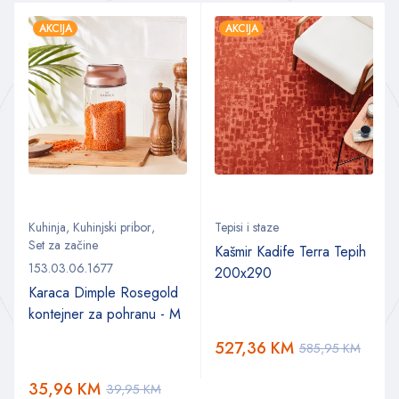
AKCIJA
AKCIJA
Kuhinja
,
Kuhinjski pribor
,
Tepisi i staze
Set za začine
Kašmir Kadife Terra Tepih
153.03.06.1677
200x290
Karaca Dimple Rosegold
kontejner za pohranu - M
527,36
KM
585,95
KM
35,96
KM
39,95
KM