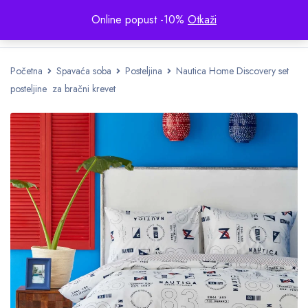
Online popust -10%
Otkaži
Početna
Spavaća soba
Posteljina
Nautica Home Discovery set
posteljine za bračni krevet