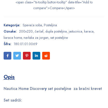
<span class="ts-tooltip button-tooltip" data-title="Add to
compare">Compare</span>
Kategorije:
Spavaća soba
,
Posteljina
Oznake:
200x220
,
čaršaf
,
dupla posteljina
,
jastucnica
,
karaca
,
karaca home
,
navlaka za jorgan
,
set posteljine
Šifra:
180.01.01.0069
Opis
Nautica Home Discover
y
set posteljine za bračni krevet
Set sadrži: