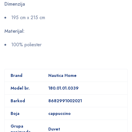
Dimenzija
195 cm x 215 cm
Materijal:
100% poliester
Brand
Nautica Home
Model br.
180.01.01.0339
Barkod
8682991002021
Boja
cappuccino
Grupa
Duvet
proizvoda