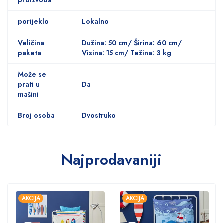
porijeklo
Lokalno
Veličina
Dužina: 50 cm/ Širina: 60 cm/
paketa
Visina: 15 cm/ Težina: 3 kg
Može se
prati u
Da
mašini
Broj osoba
Dvostruko
Najprodavaniji
AKCIJA
AKCIJA