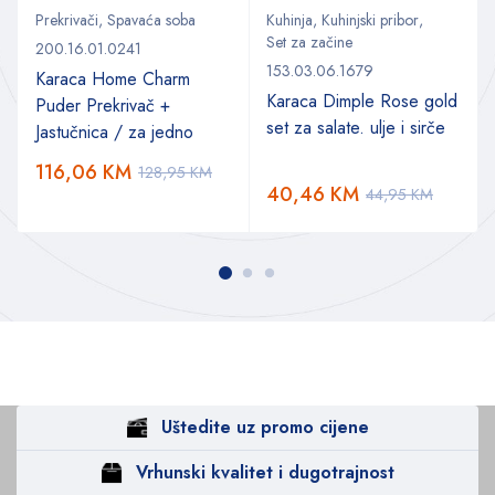
Prekrivači
,
Spavaća soba
Kuhinja
,
Kuhinjski pribor
,
Set za začine
200.16.01.0241
153.03.06.1679
Karaca Home Charm
Karaca Dimple Rose gold
Puder Prekrivač +
set za salate. ulje i sirče
Jastučnica / za jedno
116,06
KM
128,95
KM
40,46
KM
44,95
KM
Uštedite uz promo cijene
Vrhunski kvalitet i dugotrajnost