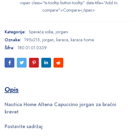
<span class="ts-tooltip button-tooltip" data-title="Add to
compare">Compare</span>
Kategorije:
Spavaća soba
,
jorgani
Oznake:
195x215
,
jorgan
,
karaca
,
karaca home
Šifra:
180.01.01.0339
Opis
Nautica Home Altena Capuccino jorgan za bračni
krevet
Postavite sadržaj