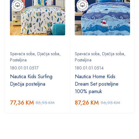
Spavaća soba
,
Dječija soba
,
Spavaća soba
,
Dječija soba
,
Posteljina
Posteljina
180.01.01.0517
180.01.01.0514
Nautica Kids Surfing
Nautica Home Kids
Dječija posteljina
Dream Set posteljine
100% pamuk
77,36
KM
87,26
KM
85,95
KM
96,95
KM