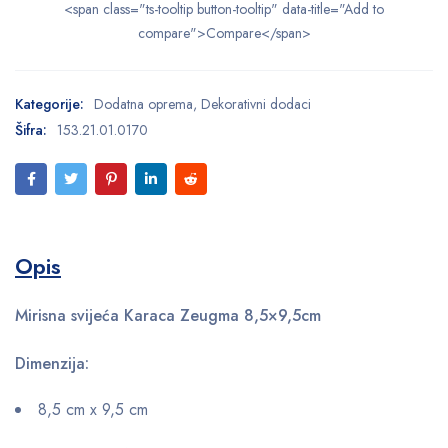
<span class="ts-tooltip button-tooltip" data-title="Add to
compare">Compare</span>
Kategorije:
Dodatna oprema
,
Dekorativni dodaci
Šifra:
153.21.01.0170
Opis
Mirisna svijeća Karaca Zeugma 8,5×9,5cm
Dimenzija:
8,5 cm x 9,5 cm