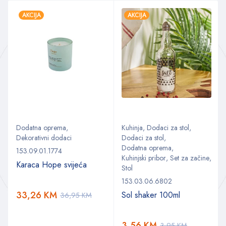
AKCIJA
AKCIJA
Dodatna oprema
,
Kuhinja
,
Dodaci za stol
,
Dekorativni dodaci
Dodaci za stol
,
Dodatna oprema
,
153.09.01.1774
Kuhinjski pribor
,
Set za začine
,
Karaca Hope svijeća
Stol
153.03.06.6802
33,26
KM
Sol shaker 100ml
36,95
KM
3,56
KM
3,95
KM