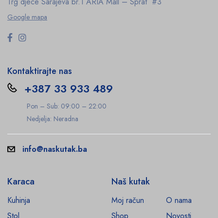
Trg djece Sarajeva br.1
ARIA Mall – Sprat #3
Google mapa
Kontaktirajte nas
+387 33 933 489
Pon – Sub: 09:00 – 22:00
Nedjelja: Neradna
info@naskutak.ba
Karaca
Naš kutak
Kuhinja
Moj račun
O nama
Stol
Shop
Novosti