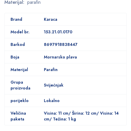
Materijal:
parafin
Brand
Karaca
Model br.
153.21.01.0170
Barkod
8697918838447
Boja
Mornarsko plava
Materijal
Parafin
Grupa
Svijećnjak
proizvoda
porijeklo
Lokalno
Veličina
Visina: 11 cm/ Širina: 12 cm/ Visina: 14
paketa
cm/ Težina: 1 kg