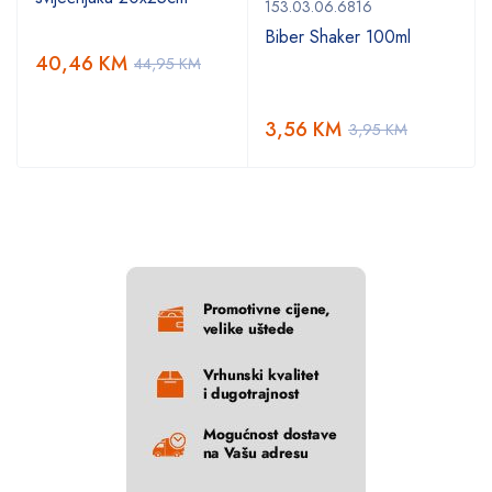
153.03.06.6816
Biber Shaker 100ml
40,46
KM
44,95
KM
3,56
KM
3,95
KM