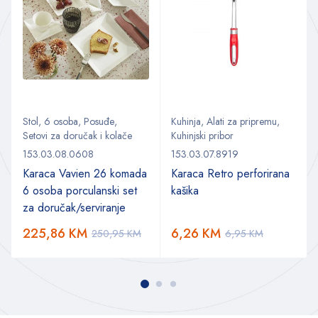
Stol
,
6 osoba
,
Posuđe
,
Kuhinja
,
Alati za pripremu
,
Setovi za doručak i kolače
Kuhinjski pribor
153.03.08.0608
153.03.07.8919
Karaca Vavien 26 komada
Karaca Retro perforirana
6 osoba porculanski set
kašika
za doručak/serviranje
225,86
KM
6,26
KM
250,95
KM
6,95
KM