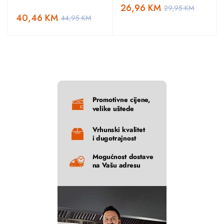
26,96
KM
29,95
KM
40,46
KM
44,95
KM