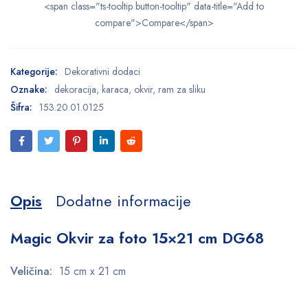
<span class="ts-tooltip button-tooltip" data-title="Add to
compare">Compare</span>
Kategorije:
Dekorativni dodaci
Oznake:
dekoracija
,
karaca
,
okvir
,
ram za sliku
Šifra:
153.20.01.0125
Opis
Dodatne informacije
Magic Okvir za foto 15×21 cm DG68
Veličina:
15 cm x 21 cm