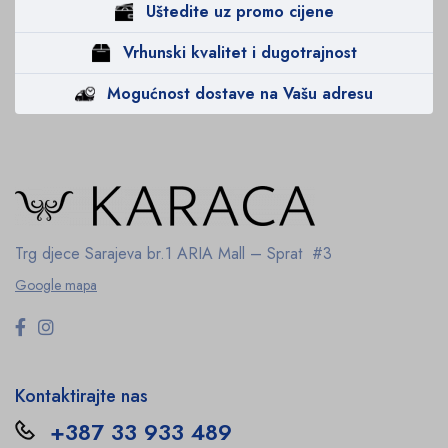
Uštedite uz promo cijene
Vrhunski kvalitet i dugotrajnost
Mogućnost dostave na Vašu adresu
Trg djece Sarajeva br.1
ARIA Mall – Sprat #3
Google mapa
Kontaktirajte nas
+387 33 933 489