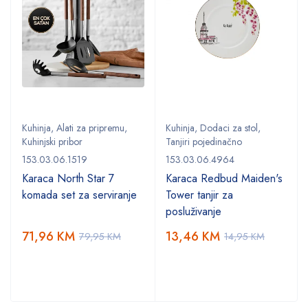
Kuhinja
,
Alati za pripremu
,
Kuhinja
,
Dodaci za stol
,
Kuhinjski pribor
Tanjiri pojedinačno
153.03.06.1519
153.03.06.4964
Karaca North Star 7
Karaca Redbud Maiden's
komada set za serviranje
Tower tanjir za
posluživanje
71,96
KM
13,46
KM
79,95
KM
14,95
KM