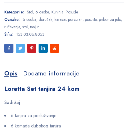
Kategorije:
Stol
,
6 osoba
,
Kuhinja
,
Posuđe
Oznake:
6 osoba
,
doručak
,
karaca
,
porculan
,
posuđe
,
pribor za jelo
,
ručavanje
,
stol
,
tanjur
Šifra:
153.03.06.8053
Opis
Dodatne informacije
Loretta Set tanjira 24 kom
Sadržaj
6 tanjira za posluživanje
6 komada dubokog tanjira