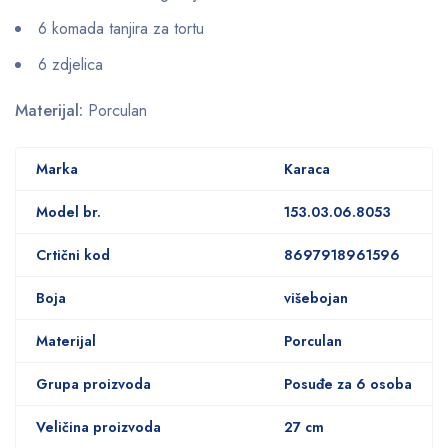
6 komada tanjira za tortu
6 zdjelica
Materijal:
Porculan
Marka
Karaca
Model br.
153.03.06.8053
Crtični kod
8697918961596
Boja
višebojan
Materijal
Porculan
Grupa proizvoda
Posuđe za 6 osoba
Veličina proizvoda
27 cm