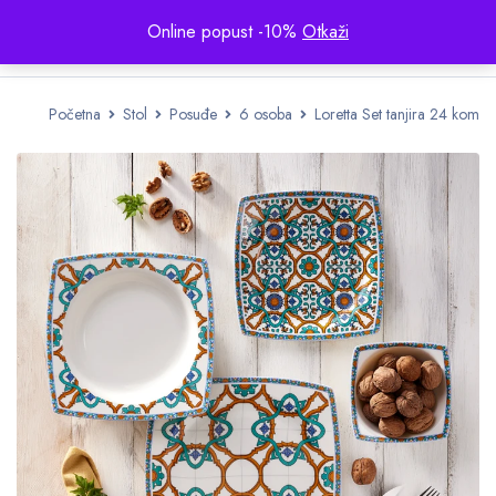
Online popust -10%
Otkaži
Početna
Stol
Posuđe
6 osoba
Loretta Set tanjira 24 kom