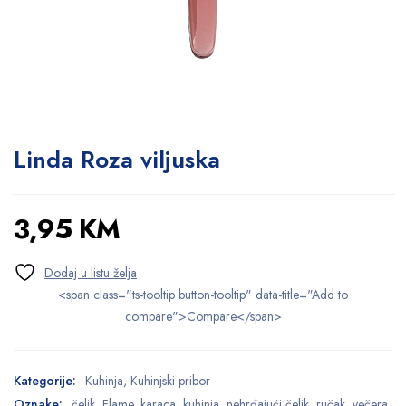
Linda Roza viljuska
3,95
KM
<span class="ts-tooltip button-tooltip" data-title="Add to
compare">Compare</span>
Kategorije:
Kuhinja
,
Kuhinjski pribor
Oznake:
čelik
,
Flame
,
karaca
,
kuhinja
,
nehrđajući čelik
,
ručak
,
večera
,