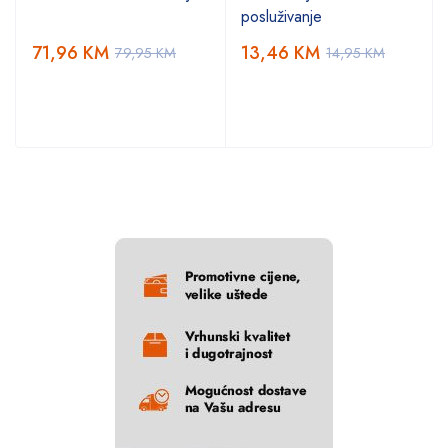
posluživanje
71,96
KM
13,46
KM
79,95
KM
14,95
KM