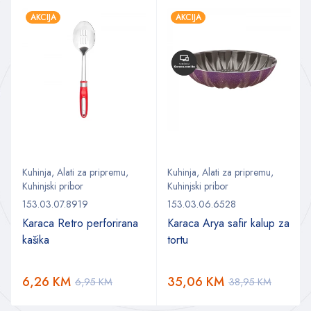
AKCIJA
AKCIJA
Kuhinja
,
Alati za pripremu
,
Kuhinja
,
Alati za pripremu
,
Kuhinjski pribor
Kuhinjski pribor
153.03.07.8919
153.03.06.6528
Karaca Retro perforirana
Karaca Arya safir kalup za
kašika
tortu
6,26
KM
35,06
KM
6,95
KM
38,95
KM