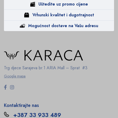
Uštedite uz promo cijene
Vrhunski kvalitet i dugotrajnost
Mogućnost dostave na Vašu adresu
Trg djece Sarajeva br.1
ARIA Mall – Sprat #3
Google mapa
Kontaktirajte nas
+387 33 933 489