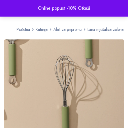
Online popust -10%
Otkaži
Početna
Kuhinja
Alati za pripremu
Lana mješalica zelena