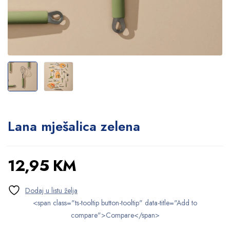
Lana mješalica zelena
12,95
KM
<span class="ts-tooltip button-tooltip" data-title="Add to
compare">Compare</span>