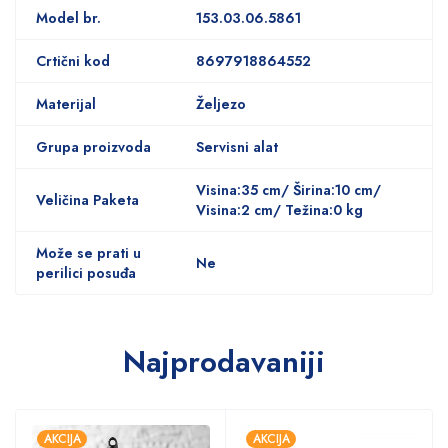
Model br.
153.03.06.5861
Crtični kod
8697918864552
Materijal
Željezo
Grupa proizvoda
Servisni alat
Visina:35 cm/ Širina:10 cm/
Veličina Paketa
Visina:2 cm/ Težina:0 kg
Može se prati u
Ne
perilici posuđa
Najprodavaniji
AKCIJA
AKCIJA