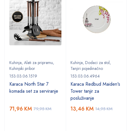
Kuhinja
,
Alati za pripremu
,
Kuhinja
,
Dodaci za stol
,
Kuhinjski pribor
Tanjiri pojedinačno
153.03.06.1519
153.03.06.4964
Karaca North Star 7
Karaca Redbud Maiden's
komada set za serviranje
Tower tanjir za
posluživanje
71,96
KM
13,46
KM
79,95
KM
14,95
KM