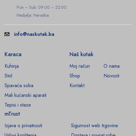
Pon – Sub: 09:00 – 22:00
Nedjelja: Neradna
info@naskutak.ba
Karaca
Naš kutak
Kuhinja
Moj račun
O nama
Stol
Shop
Novosti
Spavaća soba
Kontakt
Mali kućanski aparati
Tepisi i staze
mTrust
Izjava o privatnosti
Sigurnost web trgovine
Uslovi korištenja
Dostava i povrat robe