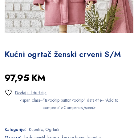
Kućni ogrtač ženski crveni S/M
97,95
KM
<span class="ts-tooltip button-tooltip" data-title="Add to
compare">Compare</span>
Kategorije:
Kupatilo
,
Ogrtači
Oznake:
bade mantil
,
karaca
,
karaca home
,
kupatilo