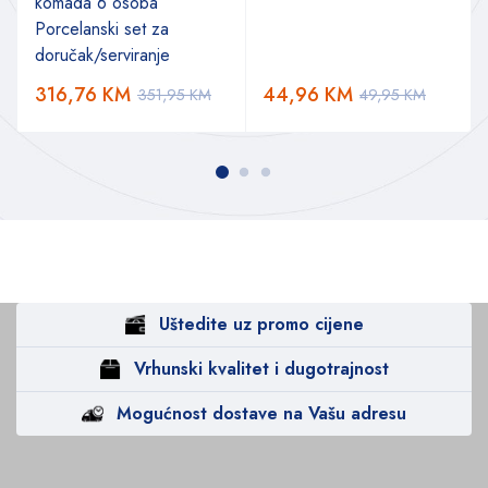
komada 6 osoba
Porcelanski set za
doručak/serviranje
316,76
KM
44,96
KM
351,95
KM
49,95
KM
Uštedite uz promo cijene
Vrhunski kvalitet i dugotrajnost
Mogućnost dostave na Vašu adresu