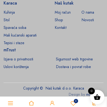
Karaca
Naš kutak
Kuhinja
Moj račun
O nama
Stol
Shop
Novosti
Spavaća soba
Kontakt
Mali kućanski aparati
Tepisi i staze
mTrust
Izjava o privatnosti
Sigurnost web trgovine
Uslovi korištenja
Dostava i povrat robe
Copyright © Naš kutak d.o.o. Karaca
0
Design by
monroe.ba
0
0