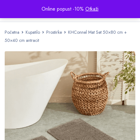
Online popust -10%
Otkaži
Početna
Kupatilo
Prostirke
KHConnel Mat Set 50×80 cm +
50×40 cm antracit