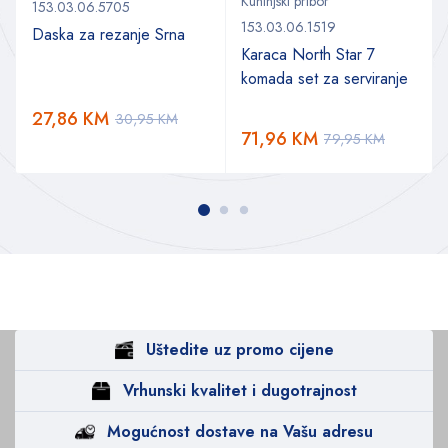
Kuhinjski pribor
153.03.06.5705
153.03.06.1519
Daska za rezanje Srna
Karaca North Star 7
komada set za serviranje
27,86
KM
30,95
KM
71,96
KM
79,95
KM
Uštedite uz promo cijene
Vrhunski kvalitet i dugotrajnost
Mogućnost dostave na Vašu adresu