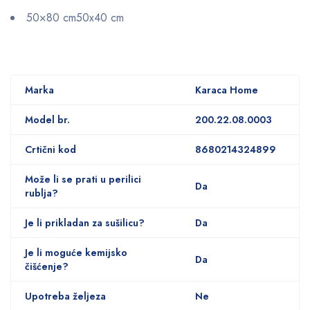
50×80 cm50x40 cm
Marka
Karaca Home
Model br.
200.22.08.0003
Crtični kod
8680214324899
Može li se prati u perilici
Da
rublja?
Je li prikladan za sušilicu?
Da
Je li moguće kemijsko
Da
čišćenje?
Upotreba željeza
Ne