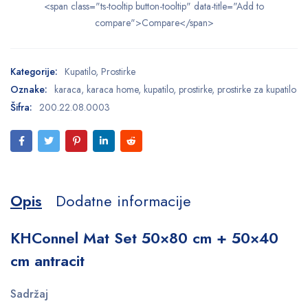
<span class="ts-tooltip button-tooltip" data-title="Add to
compare">Compare</span>
Kategorije:
Kupatilo
,
Prostirke
Oznake:
karaca
,
karaca home
,
kupatilo
,
prostirke
,
prostirke za kupatilo
Šifra:
200.22.08.0003
Opis
Dodatne informacije
KHConnel Mat Set 50×80 cm + 50×40
cm antracit
Sadržaj