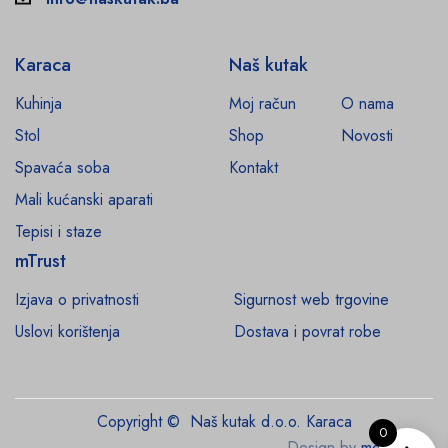
Karaca
Naš kutak
Kuhinja
Moj račun
O nama
Stol
Shop
Novosti
Spavaća soba
Kontakt
Mali kućanski aparati
Tepisi i staze
mTrust
Izjava o privatnosti
Sigurnost web trgovine
Uslovi korištenja
Dostava i povrat robe
Copyright © Naš kutak d.o.o. Karaca
0
Design by
monroe.ba