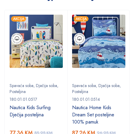
AKCIJA
AKCIJA
Spavaća soba
,
Dječija soba
,
Spavaća soba
,
Dječija soba
,
Posteljina
Posteljina
180.01.01.0517
180.01.01.0514
Nautica Kids Surfing
Nautica Home Kids
Dječija posteljina
Dream Set posteljine
100% pamuk
77,36
KM
87,26
KM
85,95
KM
96,95
KM