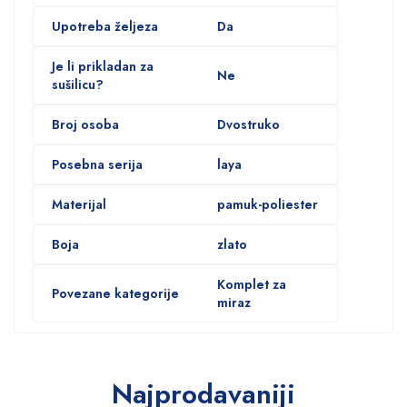
Upotreba željeza
Da
Je li prikladan za
Ne
sušilicu?
Broj osoba
Dvostruko
Posebna serija
laya
Materijal
pamuk-poliester
Boja
zlato
Komplet za
Povezane kategorije
miraz
Najprodavaniji