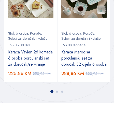
Stol
,
6 osoba
,
Posuđe
,
Stol
,
6 osoba
,
Posuđe
,
Setovi za doručak i kolače
Setovi za doručak i kolače
153.03.08.0608
153.03.07.5454
Karaca Vavien 26 komada
Karaca Marodisa
6 osoba porculanski set
porculanski set za
za doručak/serviranje
doručak 32 dijela 6 osoba
225,86
KM
288,86
KM
250,95
KM
320,95
KM