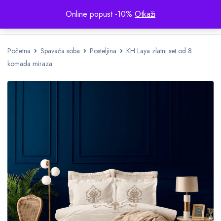
Online popust -10%
Otkaži
Početna
Spavaća soba
Posteljina
KH Laya zlatni set od 8
komada miraza