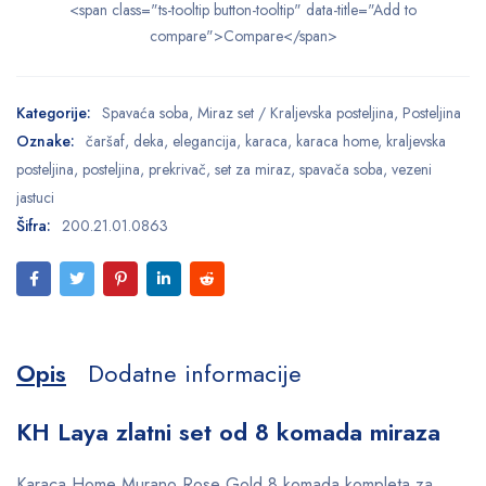
<span class="ts-tooltip button-tooltip" data-title="Add to
compare">Compare</span>
Kategorije:
Spavaća soba
,
Miraz set / Kraljevska posteljina
,
Posteljina
Oznake:
čaršaf
,
deka
,
elegancija
,
karaca
,
karaca home
,
kraljevska
posteljina
,
posteljina
,
prekrivač
,
set za miraz
,
spavača soba
,
vezeni
jastuci
Šifra:
200.21.01.0863
Opis
Dodatne informacije
KH Laya zlatni set od 8 komada miraza
Karaca Home Murano Rose Gold 8 komada kompleta za