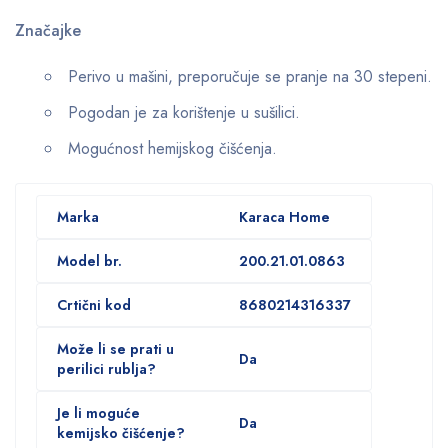
Značajke
Perivo u mašini, preporučuje se pranje na 30 stepeni.
Pogodan je za korištenje u sušilici.
Mogućnost hemijskog čišćenja.
Marka
Karaca Home
Model br.
200.21.01.0863
Crtični kod
8680214316337
Može li se prati u
Da
perilici rublja?
Je li moguće
Da
kemijsko čišćenje?