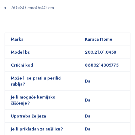
50×80 cm50x40 cm
Marka
Karaca Home
Model br.
200.21.01.0458
Crtični kod
8680214305775
Može li se prati u perilici
Da
rublja?
Je li moguće kemijsko
Da
čišćenje?
Upotreba željeza
Da
Je li prikladan za sušilicu?
Da