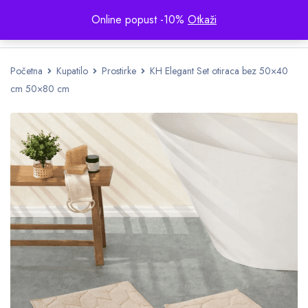
Online popust -10%
Otkaži
Početna
Kupatilo
Prostirke
KH Elegant Set otiraca bez 50×40
cm 50×80 cm