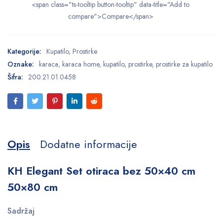
<span class="ts-tooltip button-tooltip" data-title="Add to
compare">Compare</span>
Kategorije:
Kupatilo
,
Prostirke
Oznake:
karaca
,
karaca home
,
kupatilo
,
prostirke
,
prostirke za kupatilo
Šifra:
200.21.01.0458
Opis
Dodatne informacije
KH Elegant Set otiraca bez 50×40 cm
50×80 cm
Sadržaj