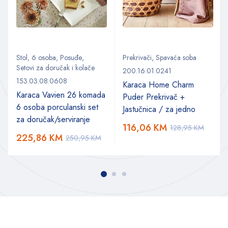
Stol
,
6 osoba
,
Posuđe
,
Prekrivači
,
Spavaća soba
Setovi za doručak i kolače
200.16.01.0241
153.03.08.0608
Karaca Home Charm
Karaca Vavien 26 komada
Puder Prekrivač +
6 osoba porculanski set
Jastučnica / za jedno
za doručak/serviranje
116,06
KM
128,95
KM
225,86
KM
250,95
KM