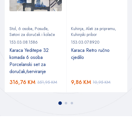
Stol
,
6 osoba
,
Posuđe
,
Kuhinja
,
Alati za pripremu
,
Setovi za doručak i kolače
Kuhinjski pribor
153.03.08.1586
153.03.07.8920
Karaca Yeditepe 32
Karaca Retro ručno
komada 6 osoba
cjedilo
Porcelanski set za
doručak/serviranje
316,76
KM
9,86
KM
351,95
KM
10,95
KM