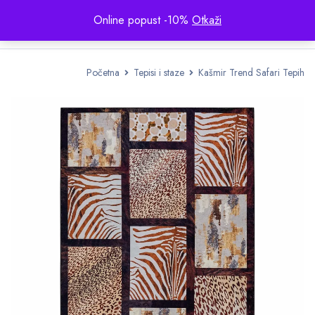
Online popust -10%
Otkaži
Početna
Tepisi i staze
Kašmir Trend Safari Tepih