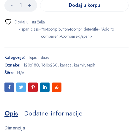
Dodaj u korpu
<span class="ts-tooltip button-tooltip" data-title="Add to
compare">Compare</span>
Kategorije:
Tepisi i staze
Oznake:
120x180
,
160x230
,
karaca
,
kašmir
,
tepih
Šifra:
N/A
Opis
Dodatne informacije
Dimenzija