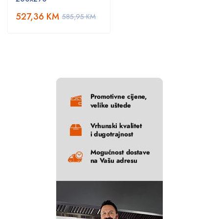
527,36
KM
585,95
KM