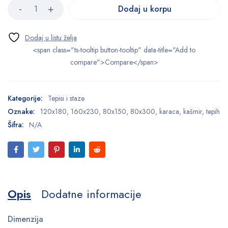
Dodaj u korpu
<span class="ts-tooltip button-tooltip" data-title="Add to
compare">Compare</span>
Kategorije:
Tepisi i staze
Oznake:
120x180
,
160x230
,
80x150
,
80x300
,
karaca
,
kašmir
,
tepih
Šifra:
N/A
Opis
Dodatne informacije
Dimenzija