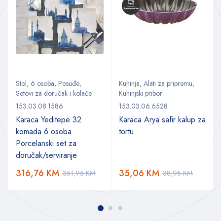
Stol
,
6 osoba
,
Posuđe
,
Kuhinja
,
Alati za pripremu
,
Setovi za doručak i kolače
Kuhinjski pribor
153.03.08.1586
153.03.06.6528
Karaca Yeditepe 32
Karaca Arya safir kalup za
komada 6 osoba
tortu
Porcelanski set za
doručak/serviranje
316,76
KM
35,06
KM
351,95
KM
38,95
KM