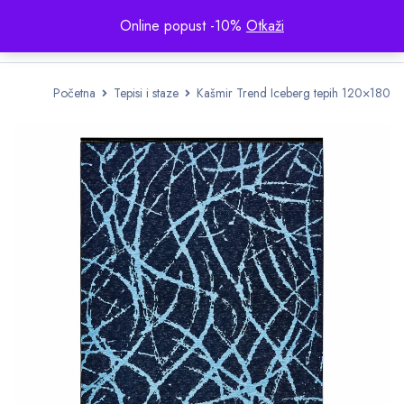
Online popust -10%
Otkaži
Početna
Tepisi i staze
Kašmir Trend Iceberg tepih 120×180