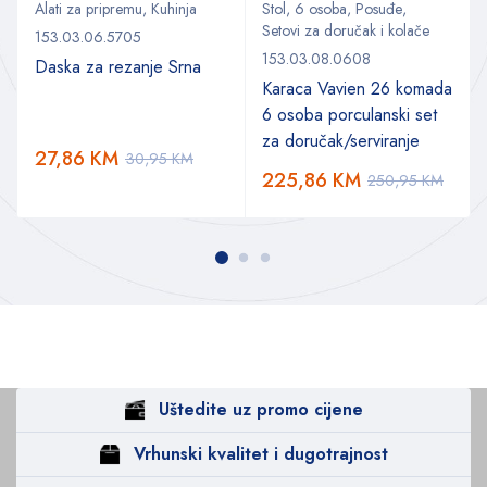
Alati za pripremu
,
Kuhinja
Stol
,
6 osoba
,
Posuđe
,
Setovi za doručak i kolače
153.03.06.5705
153.03.08.0608
Daska za rezanje Srna
Karaca Vavien 26 komada
6 osoba porculanski set
za doručak/serviranje
27,86
KM
30,95
KM
225,86
KM
250,95
KM
Uštedite uz promo cijene
Vrhunski kvalitet i dugotrajnost