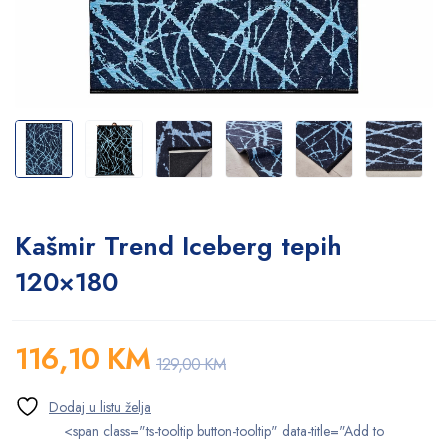
Kašmir Trend Iceberg tepih
120×180
116,10
KM
129,00
KM
<span class="ts-tooltip button-tooltip" data-title="Add to