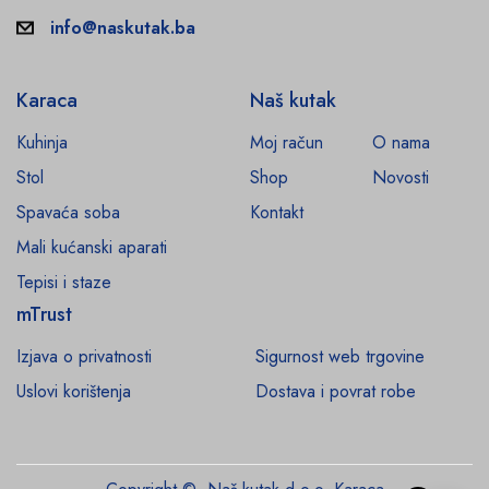
info@naskutak.ba
Karaca
Naš kutak
Kuhinja
Moj račun
O nama
Stol
Shop
Novosti
Spavaća soba
Kontakt
Mali kućanski aparati
Tepisi i staze
mTrust
Izjava o privatnosti
Sigurnost web trgovine
Uslovi korištenja
Dostava i povrat robe