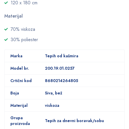
120 x 180 cm
Materijal
70% viskoza
30% poliester
Marka
Tepih od kašmira
Model br.
200.19.01.0257
Crtični kod
8680214264805
Boja
Siva, bež
Materijal
viskoza
Grupa
Tepih za dnevni boravak/sobu
proizvoda