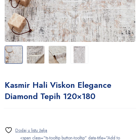
Kasmir Hali Viskon Elegance
Diamond Tepih 120×180
<span class="ts-tooltip button-tooltip" data-title="Add to