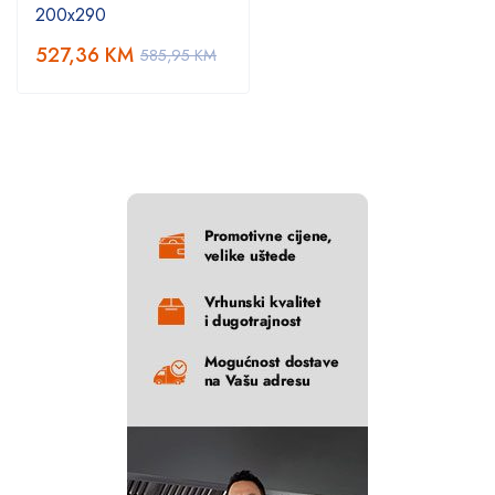
200x290
527,36
KM
585,95
KM