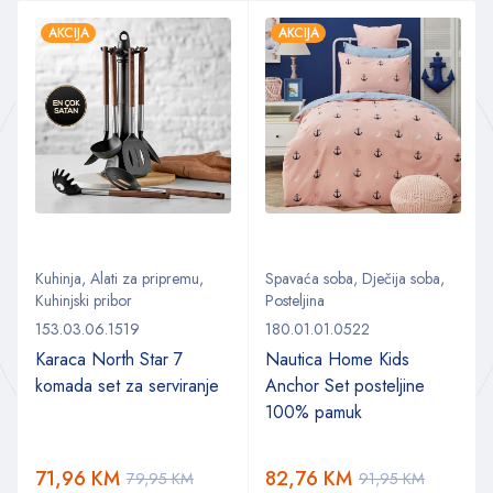
AKCIJA
AKCIJA
Kuhinja
,
Alati za pripremu
,
Spavaća soba
,
Dječija soba
,
Kuhinjski pribor
Posteljina
153.03.06.1519
180.01.01.0522
Karaca North Star 7
Nautica Home Kids
komada set za serviranje
Anchor Set posteljine
100% pamuk
71,96
KM
82,76
KM
79,95
KM
91,95
KM