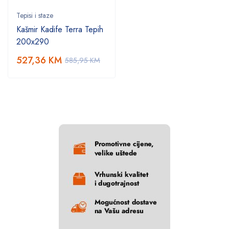
Tepisi i staze
Kašmir Kadife Terra Tepih
200x290
527,36
KM
585,95
KM