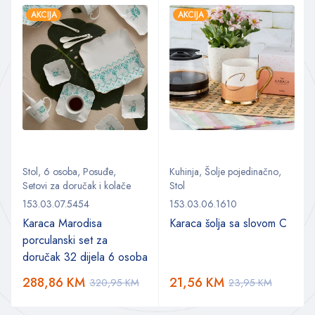
AKCIJA
AKCIJA
Stol
,
6 osoba
,
Posuđe
,
Kuhinja
,
Šolje pojedinačno
,
Setovi za doručak i kolače
Stol
153.03.07.5454
153.03.06.1610
Karaca Marodisa
Karaca šolja sa slovom C
porculanski set za
doručak 32 dijela 6 osoba
288,86
KM
21,56
KM
320,95
KM
23,95
KM