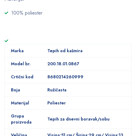
100% poliester
Marka
Tepih od kašmira
Model br.
200.18.01.0867
Crtični kod
8680214260999
Boja
Ružičasta
Materijal
Poliester
Grupa
Tepih za dnevni boravak/sobu
proizvoda
Veličina
Visina:51 cm/ Širina:29 ​​cm/ Visina:13