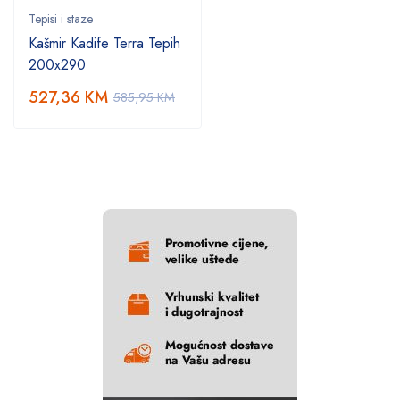
Tepisi i staze
Kašmir Kadife Terra Tepih
200x290
527,36
KM
585,95
KM