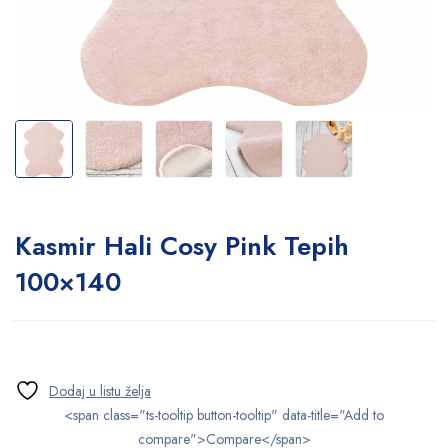
Kasmir Hali Cosy Pink Tepih
100×140
<span class="ts-tooltip button-tooltip" data-title="Add to
compare">Compare</span>