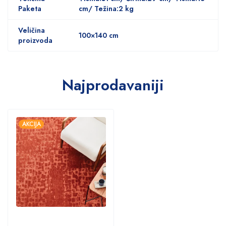
Paketa
cm/ Težina:2 kg
Veličina
100×140 cm
proizvoda
Najprodavaniji
AKCIJA