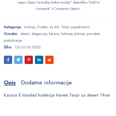
<span class="ts-tooltip button-tooltip" data-title="Add to
compare">Compare</span>
Kategorije:
Kuhinja
,
Dodaci za stol
,
Tanjiri pojedinačno
Oznake:
desert
,
elegancija
,
karaca
,
kuhanje
,
kuhinja
,
porcelan
,
posluživanje
Šifra:
153.03.06.5005
Opis
Dodatne informacije
Karaca X Istanbul kolekcija Harem Tanjir za desert 19cm