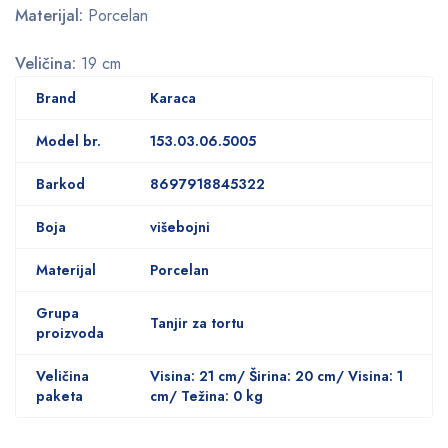
Materijal:
Porcelan
Veličina:
19 cm
Brand
Karaca
Model br.
153.03.06.5005
Barkod
8697918845322
Boja
višebojni
Materijal
Porcelan
Grupa
Tanjir za tortu
proizvoda
Veličina
Visina: 21 cm/ Širina: 20 cm/ Visina: 1
paketa
cm/ Težina: 0 kg