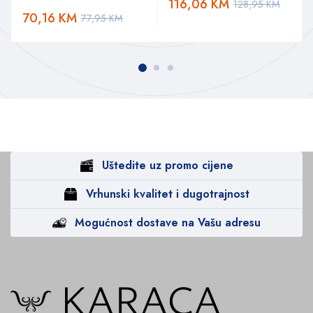
116,06
KM
128,95
KM
70,16
KM
77,95
KM
Uštedite uz promo cijene
Vrhunski kvalitet i dugotrajnost
Mogućnost dostave na Vašu adresu