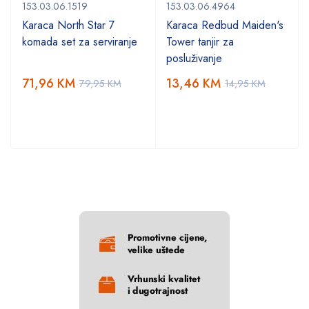
153.03.06.1519
153.03.06.4964
Karaca North Star 7
Karaca Redbud Maiden's
komada set za serviranje
Tower tanjir za
posluživanje
71,96
KM
13,46
KM
79,95
KM
14,95
KM