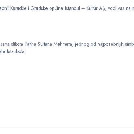
aradnji Karadže i Gradske općine Istanbul – Kültür AŞ, vodi vas na 
risana slikom Fatiha Sultana Mehmeta, jednog od najposebnijih simb
lje Istanbula!