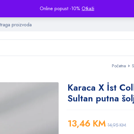
Online popust -10%
Otkaži
Početna
S
Karaca X İst Col
Sultan putna šol
13,46
KM
14,95
KM