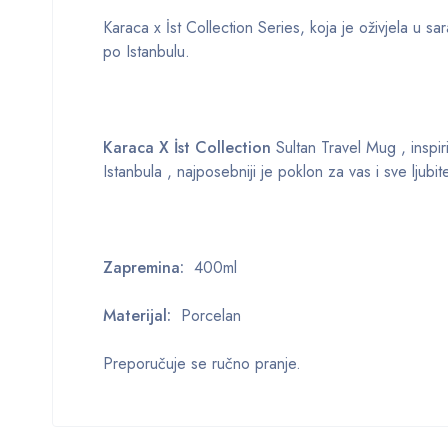
Karaca x İst Collection Series, koja je oživjela u s
po Istanbulu.
Karaca X İst Collection
Sultan Travel Mug
, inspi
Istanbula , najposebniji je poklon za vas i sve ljubite
Zapremina:
400ml
Materijal:
Porcelan
Preporučuje se ručno pranje.