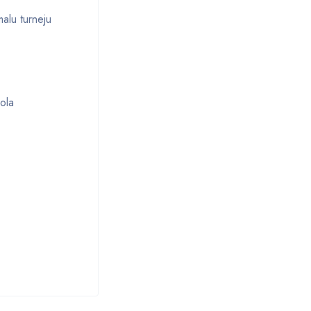
malu turneju
ola