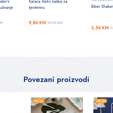
den's
Karaca Retro kašika za
Biber Shake
uživanje
tjesteninu
9,86
KM
KM
10,95
KM
3,56
KM
3
Povezani proizvodi
AKCIJA
AKCIJA