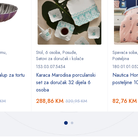
remu
,
Stol
,
6 osoba
,
Posuđe
,
Spavaća soba
Setovi za doručak i kolače
Posteljina
153.03.07.5454
180.01.01.05
alup za tortu
Karaca Marodisa porculanski
Nautica Ho
set za doručak 32 dijela 6
posteljine 
osoba
288,86
KM
82,76
KM
KM
320,95
KM