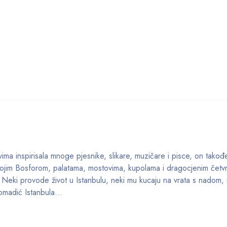
vima inspirisala mnoge pjesnike, slikare, muzičare i pisce, on takođe
vojim Bosforom, palatama, mostovima, kupolama i dragocjenim četvrt
. Neki provode život u Istanbulu, neki mu kucaju na vrata s nadom,
 komadić Istanbula…