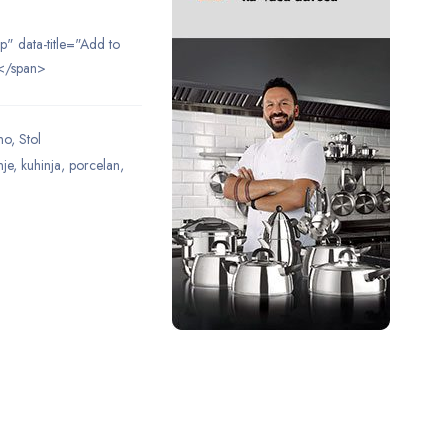
ip" data-title="Add to
</span>
no
,
Stol
nje
,
kuhinja
,
porcelan
,