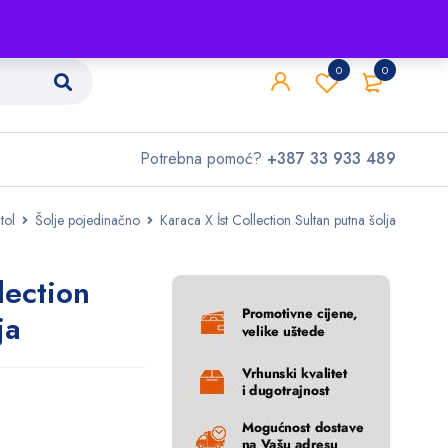
Shop
O nama
Kontakt
0
0
Potrebna pomoć?
+387 33 933 489
tol
Šolje pojedinačno
Karaca X İst Collection Sultan putna šolja
lection
ja