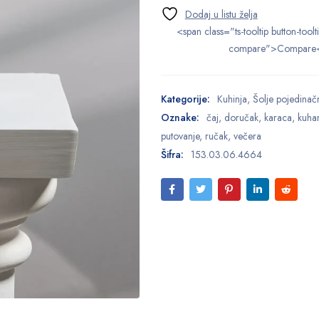
<span class="ts-tooltip button-toolt
compare">Compare
Kategorije:
Kuhinja
,
Šolje pojedinač
Oznake:
čaj
,
doručak
,
karaca
,
kuha
putovanje
,
ručak
,
večera
Šifra:
153.03.06.4664