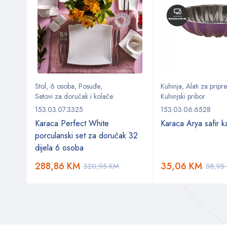
Stol
,
6 osoba
,
Posuđe
,
Kuhinja
,
Alati za prip
Setovi za doručak i kolače
Kuhinjski pribor
153.03.07.3325
153.03.06.6528
d 3
Karaca Perfect White
Karaca Arya safir k
porculanski set za doručak 32
dijela 6 osoba
288,86
KM
35,06
KM
320,95
KM
38,95