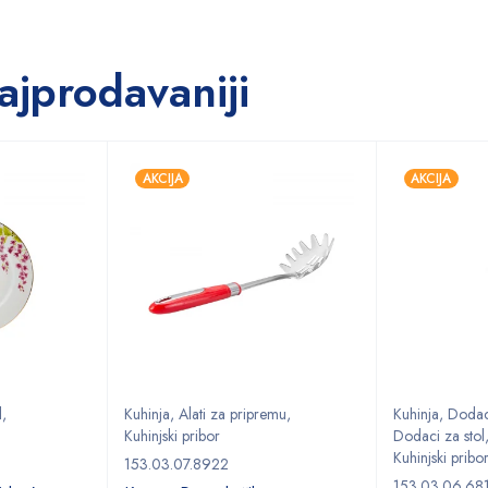
ajprodavaniji
AKCIJA
AKCIJA
l
,
Kuhinja
,
Alati za pripremu
,
Kuhinja
,
Dodaci
Kuhinjski pribor
Dodaci za stol
Kuhinjski pribo
153.03.07.8922
153.03.06.68