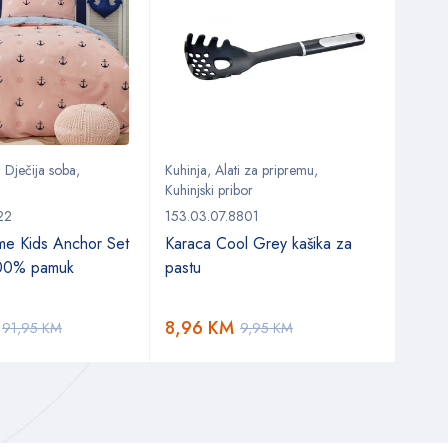
,
Dječija soba
,
Kuhinja
,
Alati za pripremu
,
Stol
,
Kuhinjski pribor
153.0
22
153.03.07.8801
Karac
me Kids Anchor Set
Karaca Cool Grey kašika za
koma
100% pamuk
pastu
42,
8,96
KM
91,95
KM
9,95
KM