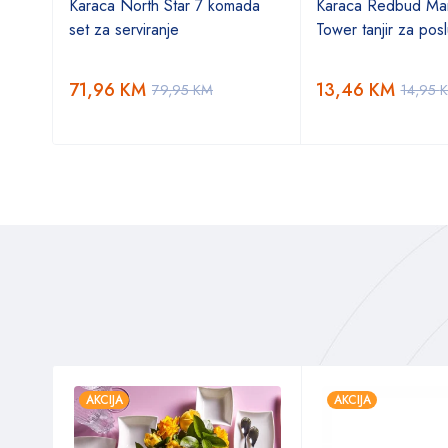
 tortu
Karaca North Star 7 komada
Karaca Redbud Mai
set za serviranje
Tower tanjir za posl
71,96
KM
13,46
KM
79,95
KM
14,95
AKCIJA
AKCIJA