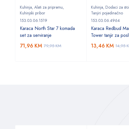
Kuhinja
,
Alati za pripremu
,
Kuhinja
,
Dodaci za sto
Kuhinjski pribor
Tanjiri pojedinačno
153.03.06.1519
153.03.06.4964
Karaca North Star 7 komada
Karaca Redbud Mai
set za serviranje
Tower tanjir za posl
71,96
KM
13,46
KM
79,95
KM
14,95