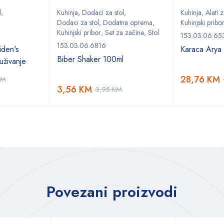
l
,
Kuhinja
,
Dodaci za stol
,
Kuhinja
,
Alati 
Dodaci za stol
,
Dodatna oprema
,
Kuhinjski pribo
Kuhinjski pribor
,
Set za začine
,
Stol
153.03.06.65
153.03.06.6816
den's
Karaca Arya t
Biber Shaker 100ml
uživanje
28,76
KM
KM
3,56
KM
3,95
KM
Povezani proizvodi