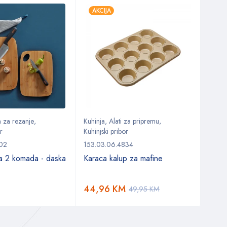
AKCIJA
AKC
 za rezanje
,
Kuhinja
,
Alati za pripremu
,
Kuhin
r
Kuhinjski pribor
Kuhinj
302
153.03.06.4834
153.0
a 2 komada - daska
Karaca kalup za mafine
Kara
past
44,96
KM
8,9
49,95
KM