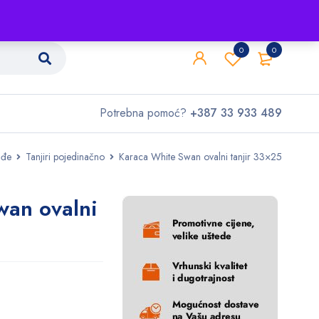
Shop
O nama
Kontakt
0
0
Potrebna pomoć?
+387 33 933 489
uđe
Tanjiri pojedinačno
Karaca White Swan ovalni tanjir 33×25
wan ovalni