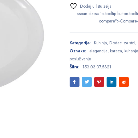
<span class="ts-tooltip button-toolt
compare">Compare
Kategorije:
Kuhinja
,
Dodaci za stol
,
Oznake:
elegancija
,
karaca
,
kuhanje
posluživanje
Šifra:
153.03.07.5321