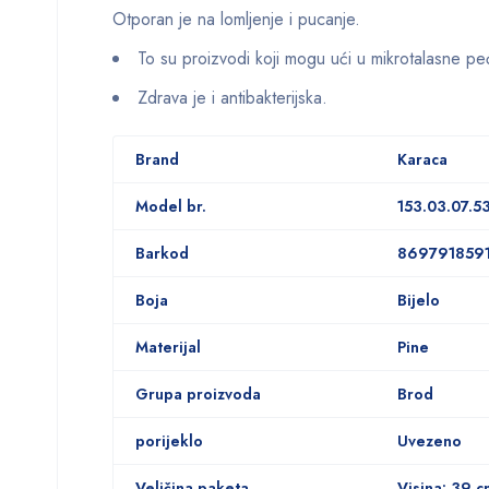
Otporan je na lomljenje i pucanje.
To su proizvodi koji mogu ući u mikrotalasne peć
Zdrava je i antibakterijska.
Brand
Karaca
Model br.
153.03.07.5
Barkod
869791859
Boja
Bijelo
Materijal
Pine
Grupa proizvoda
Brod
porijeklo
Uvezeno
Veličina paketa
Visina: 39 c