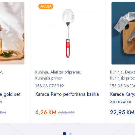
AKCIJA
or
,
Kuhinja
,
Alati za pripremu
,
Kuhinja
,
Daska
Kuhinjski pribor
Kuhinjski pribo
153.03.07.8919
153.03.06.1
e gold set
Karaca Retro perforirana kašika
Karaca Kary
če
za rezanje
6,26
KM
22,95
KM
KM
6,95
KM