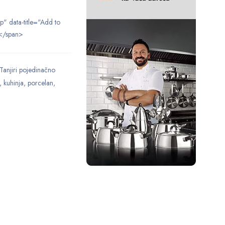
ip" data-title="Add to
</span>
Tanjiri pojedinačno
,
kuhinja
,
porcelan
,