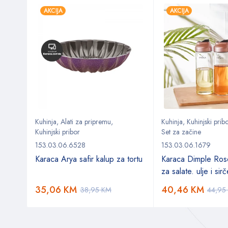
AKCIJA
AKCIJA
Kuhinja
,
Alati za pripremu
,
Kuhinja
,
Kuhinjski prib
Kuhinjski pribor
Set za začine
153.03.06.6528
153.03.06.1679
za
Karaca Arya safir kalup za tortu
Karaca Dimple Ros
za salate. ulje i sir
35,06
KM
40,46
KM
38,95
KM
44,95