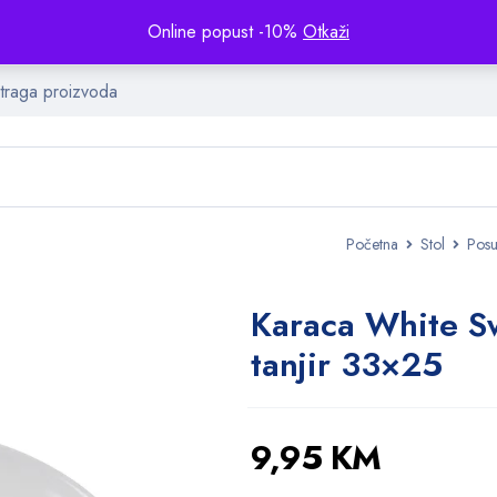
Online popust -10%
Otkaži
Početna
Stol
Pos
Karaca White S
tanjir 33×25
9,95
KM