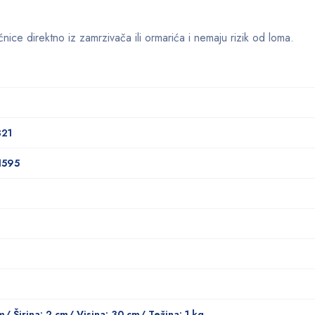
nice direktno iz zamrzivača ili ormarića i nemaju rizik od loma.
321
1595
m/ Širina: 2 cm/ Visina: 30 cm/ Težina: 1 kg