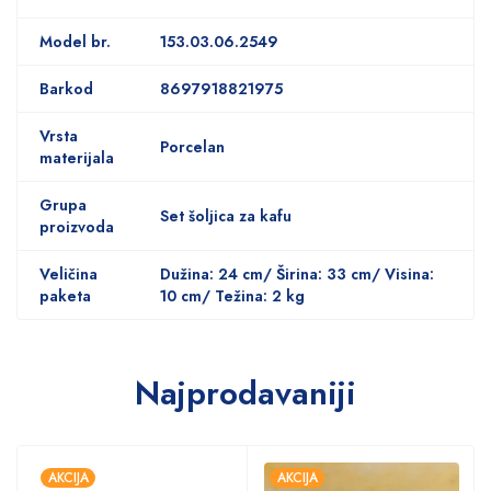
Model br.
153.03.06.2549
Barkod
8697918821975
Vrsta
Porcelan
materijala
Grupa
Set šoljica za kafu
proizvoda
Veličina
Dužina: 24 cm/ Širina: 33 cm/ Visina:
paketa
10 cm/ Težina: 2 kg
Najprodavaniji
AKCIJA
AKCIJA