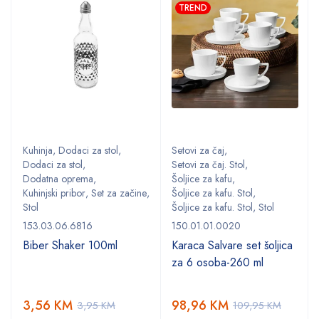
TREND
Kuhinja
,
Dodaci za stol
,
Setovi za čaj
,
Dodaci za stol
,
Setovi za čaj. Stol
,
Dodatna oprema
,
Šoljice za kafu
,
,
Kuhinjski pribor
,
Set za začine
,
Šoljice za kafu. Stol
,
Stol
Šoljice za kafu. Stol
,
Stol
153.03.06.6816
150.01.01.0020
Biber Shaker 100ml
Karaca Salvare set šoljica
za 6 osoba-260 ml
3,56
KM
98,96
KM
3,95
KM
109,95
KM