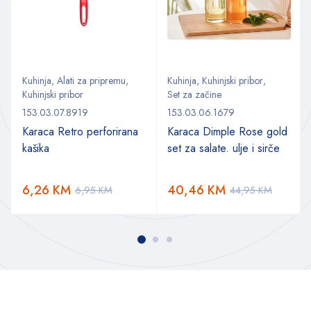
Kuhinja
,
Alati za pripremu
,
Kuhinja
,
Kuhinjski pribor
,
Kuhinjski pribor
Set za začine
153.03.07.8919
153.03.06.1679
Karaca Retro perforirana
Karaca Dimple Rose gold
kašika
set za salate. ulje i sirče
6,26
KM
40,46
KM
6,95
KM
44,95
KM