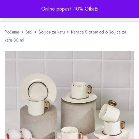
Online popust -10%
Otkaži
Početna
Stol
Šoljice za kafu
Karaca Slot set od 6 šoljica za
kafu 80 ml