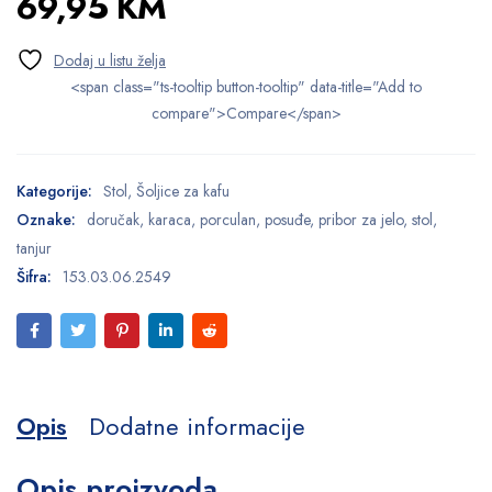
69,95
KM
<span class="ts-tooltip button-tooltip" data-title="Add to
compare">Compare</span>
Kategorije:
Stol
,
Šoljice za kafu
Oznake:
doručak
,
karaca
,
porculan
,
posuđe
,
pribor za jelo
,
stol
,
tanjur
Šifra:
153.03.06.2549
Opis
Dodatne informacije
Opis proizvoda