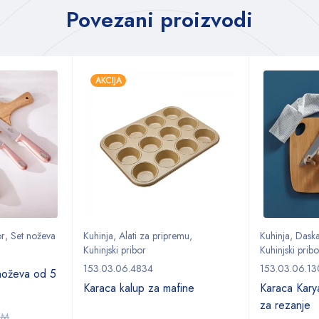
Povezani proizvodi
AKCIJA
or
,
Set noževa
Kuhinja
,
Alati za pripremu
,
Kuhinja
,
Daska
Kuhinjski pribor
Kuhinjski pribo
153.03.06.4834
153.03.06.1
noževa od 5
Karaca kalup za mafine
Karaca Kary
za rezanje
KM