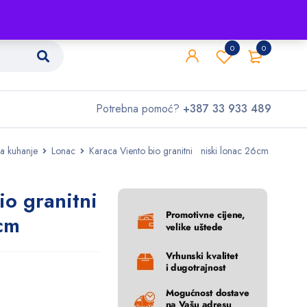
Shop
O nama
Kontakt
0
0
Potrebna pomoć?
+387 33 933 489
a kuhanje
Lonac
Karaca Viento bio granitni niski lonac 26cm
io granitni
6cm