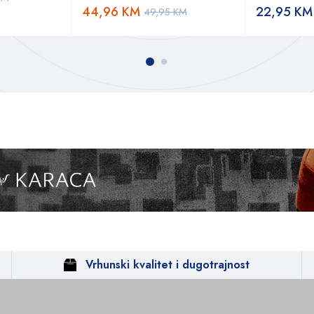
44,96
KM
22,95
KM
49,95
KM
Vrhunski kvalitet i dugotrajnost