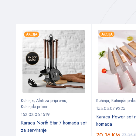
AKCIJA
AKCIJA
Kuhinja
,
Alati za pripremu
,
Kuhinja
,
Kuhinjski prib
Kuhinjski pribor
153.03.07.9225
153.03.06.1519
Karaca Power set 
a
Karaca North Star 7 komada set
komada
za serviranje
70,16
KM
77,95