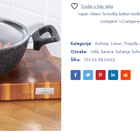
<span class="ts-tooltip button-toolt
compare">Compare
Kategorije:
Kuhinja
,
Lonac
,
Posuđe 
Oznake:
čelik
,
karaca
,
kuhanje
,
kuhi
Šifra:
153.03.08.0662