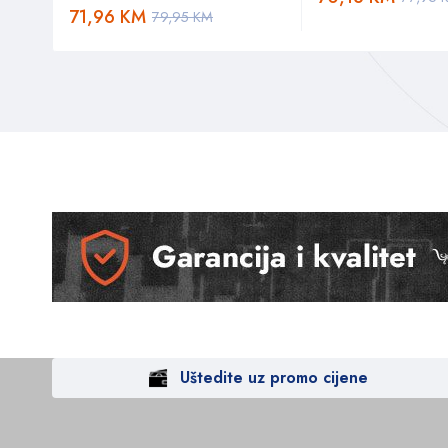
71,96
KM
79,95
KM
Uštedite uz promo cijene