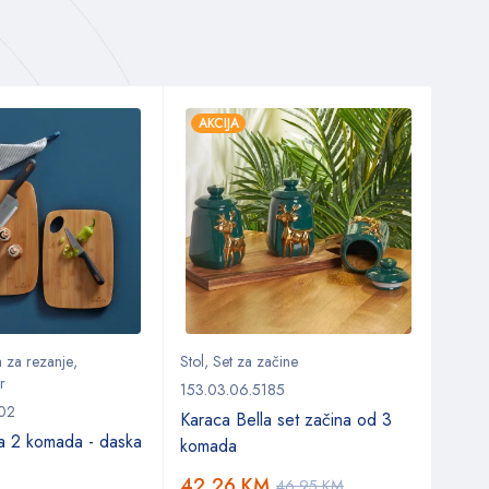
AKCIJA
AKC
 za rezanje
,
Stol
,
Set za začine
Kuhin
r
Kuhinj
153.03.06.5185
302
153.0
Karaca Bella set začina od 3
a 2 komada - daska
Kara
komada
avok
42,26
KM
46,95
KM