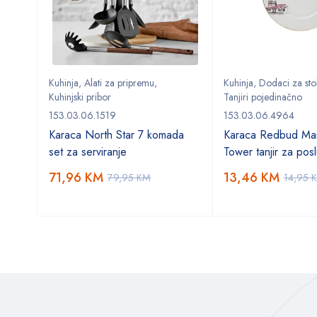
Kuhinja
,
Alati za pripremu
,
Kuhinja
,
Dodaci za sto
Kuhinjski pribor
Tanjiri pojedinačno
153.03.06.1519
153.03.06.4964
Karaca North Star 7 komada
Karaca Redbud Mai
set za serviranje
Tower tanjir za posl
71,96
KM
13,46
KM
79,95
KM
14,95