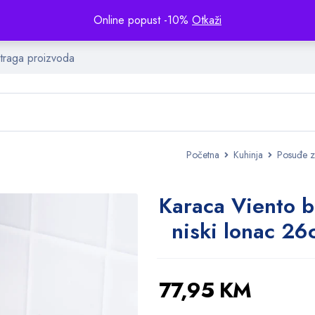
Online popust -10%
Otkaži
Početna
Kuhinja
Posuđe z
Karaca Viento b
niski lonac 2
77,95
KM