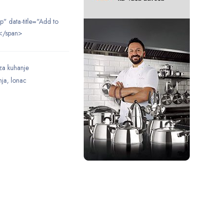
ip" data-title="Add to
</span>
za kuhanje
nja
,
lonac