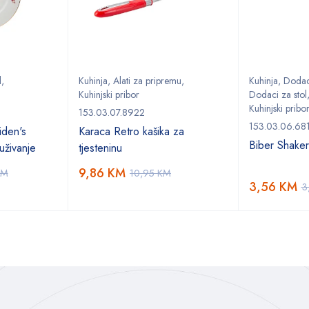
l
,
Kuhinja
,
Alati za pripremu
,
Kuhinja
,
Dodaci
Kuhinjski pribor
Dodaci za stol
Kuhinjski pribo
153.03.07.8922
153.03.06.68
den's
Karaca Retro kašika za
Biber Shake
uživanje
tjesteninu
9,86
KM
KM
10,95
KM
3,56
KM
3