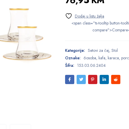
76,95
KM
<span class="ts-tooltip button-toolt
compare">Compare
Kategorije:
Setovi za čaj
,
Stol
Oznake:
6osoba
,
kafa
,
karaca
,
porc
Šifra:
153.03.06.2404