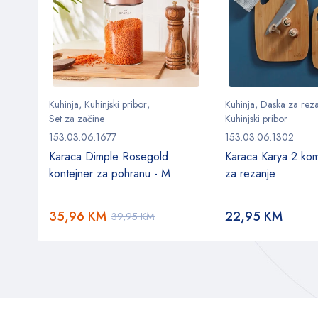
Kuhinja
,
Kuhinjski pribor
,
Kuhinja
,
Daska za rez
Set za začine
Kuhinjski pribor
153.03.06.1677
153.03.06.1302
da 6
Karaca Dimple Rosegold
Karaca Karya 2 ko
kontejner za pohranu - M
za rezanje
35,96
KM
22,95
KM
39,95
KM