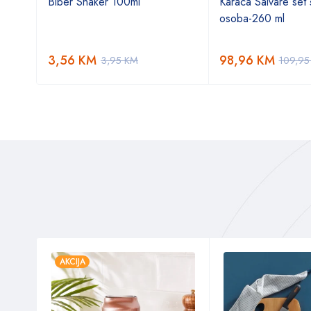
Biber Shaker 100ml
Karaca Salvare set š
osoba-260 ml
3,56
KM
98,96
KM
3,95
KM
109,9
AKCIJA