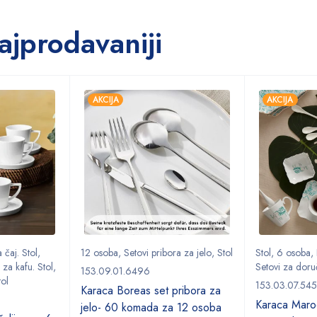
ajprodavaniji
AKCIJA
AKCIJA
 čaj. Stol
,
12 osoba
,
Setovi pribora za jelo
,
Stol
Stol
,
6 osoba
,
 za kafu. Stol
,
Setovi za doru
153.09.01.6496
tol
153.03.07.54
Karaca Boreas set pribora za
Karaca Marod
jelo- 60 komada za 12 osoba