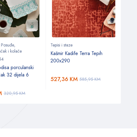
,
Posuđe
,
Tepisi i staze
Stol
,
čak i kolače
Setov
Kašmir Kadife Terra Tepih
54
153.0
200x290
disa porculanski
Kara
ak 32 dijela 6
osob
527,36
KM
585,95
KM
doruč
M
316
320,95
KM