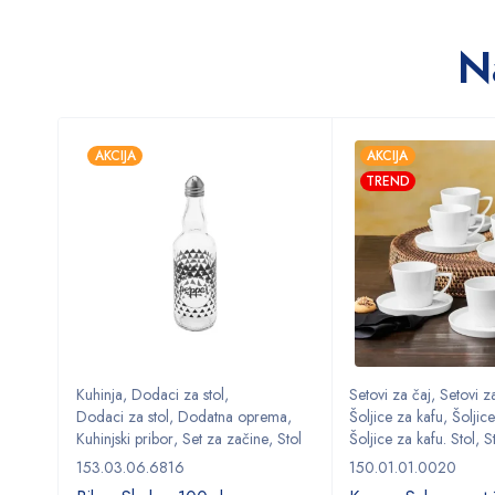
N
AKCIJA
AKCIJA
TREND
Kuhinja
,
Dodaci za stol
,
Setovi za čaj
,
Setovi za
ma
,
Dodaci za stol
,
Dodatna oprema
,
Šoljice za kafu
,
Šoljice
,
Stol
Kuhinjski pribor
,
Set za začine
,
Stol
Šoljice za kafu. Stol
,
S
153.03.06.6816
150.01.01.0020