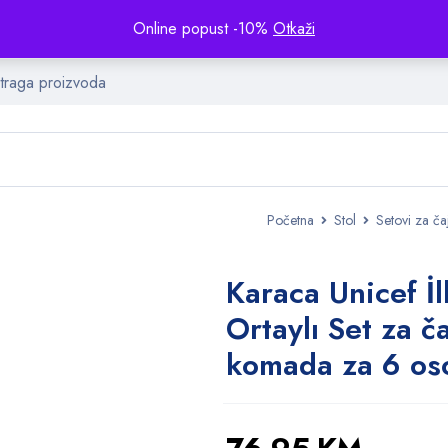
Online popust -10%
Otkaži
Početna
Stol
Setovi za ča
Karaca Unicef ​​​​İ
Ortaylı Set za č
komada za 6 os