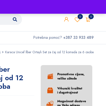
Shop
O nama
Kontakt
0
0
Potrebna pomoć?
+387 33 933 489
j
Karaca Unicef ​​​​İlber Ortaylı Set za čaj od 12 komada za 6 osoba
lber
aj od 12
oba