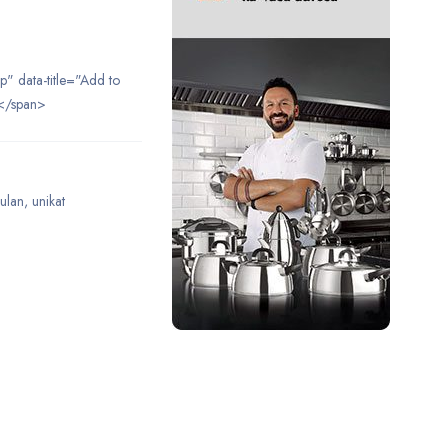
ip" data-title="Add to
</span>
ulan
,
unikat