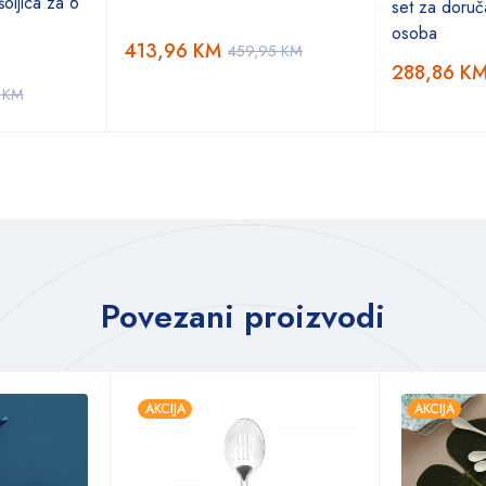
oljica za 6
set za doruč
osoba
413,96
KM
459,95
KM
288,86
K
5
KM
Povezani proizvodi
AKCIJA
AKCIJA