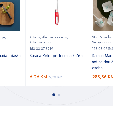
anje
,
Kuhinja
,
Alati za pripremu
,
Stol
,
6 osoba
Kuhinjski pribor
Setovi za doru
153.03.07.8919
153.03.07.54
mada - daska
Karaca Retro perforirana kašika
Karaca Maro
set za doruč
osoba
6,26
KM
288,86
K
6,95
KM